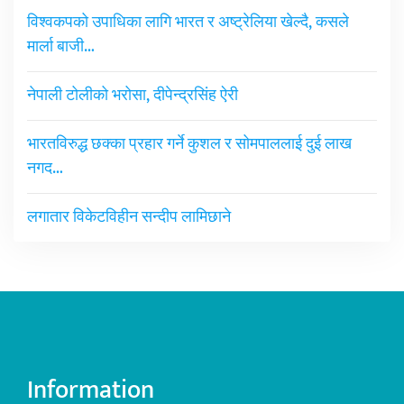
विश्वकपको उपाधिका लागि भारत र अष्ट्रेलिया खेल्दै, कसले
मार्ला बाजी…
नेपाली टोलीको भरोसा, दीपेन्द्रसिंह ऐरी
भारतविरुद्ध छक्का प्रहार गर्ने कुशल र सोमपाललाई दुई लाख
नगद…
लगातार विकेटविहीन सन्दीप लामिछाने
Information