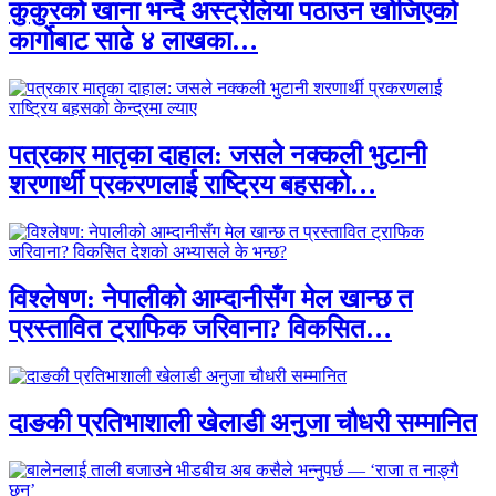
कुकुरको खाना भन्दै अस्ट्रेलिया पठाउन खोजिएको
कार्गोबाट साढे ४ लाखका…
पत्रकार मातृका दाहाल: जसले नक्कली भुटानी
शरणार्थी प्रकरणलाई राष्ट्रिय बहसको…
विश्लेषण: नेपालीको आम्दानीसँग मेल खान्छ त
प्रस्तावित ट्राफिक जरिवाना? विकसित…
दाङकी प्रतिभाशाली खेलाडी अनुजा चौधरी सम्मानित