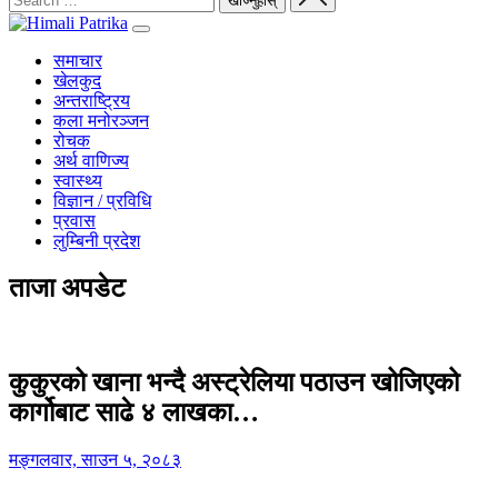
समाचार
खेलकुद
अन्तराष्ट्रिय
कला मनोरञ्जन
रोचक
अर्थ वाणिज्य
स्वास्थ्य
विज्ञान / प्रविधि
प्रवास
लुम्बिनी प्रदेश
ताजा अपडेट
कुकुरको खाना भन्दै अस्ट्रेलिया पठाउन खोजिएको
कार्गोबाट साढे ४ लाखका…
मङ्गलवार, साउन ५, २०८३