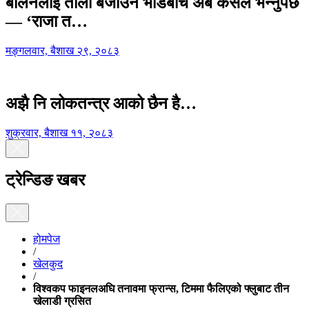
बालेनलाई ताली बजाउने भीडबीच अब कसैले भन्नुपर्छ
— ‘राजा त…
मङ्गलवार, बैशाख २९, २०८३
अझै नि लोकतन्त्र आको छैन है…
शुक्रवार, बैशाख ११, २०८३
ट्रेन्डिङ खबर
होमपेज
/
खेलकुद
/
विश्वकप फाइनलअघि तनावमा फ्रान्स, टिममा फैलिएको फ्लुबाट तीन
खेलाडी ग्रसित