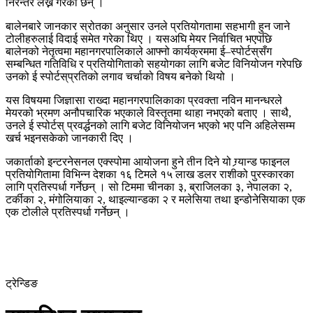
निरन्तर लेख्ने गरेका छन् ।
बालेनबारे जानकार स्रोतका अनुसार उनले प्रतियोगतामा सहभागी हुन जाने
टोलीहरुलाई विदाई समेत गरेका थिए । यसअघि मेयर निर्वाचित भएपछि
बालेनको नेतृत्वमा महानगरपालिकाले आफ्नो कार्यक्रममा ई–स्पोर्टस्‌सँग
सम्बन्धित गतिविधि र प्रतियोगिताको सहयोगका लागि बजेट विनियोजन गरेपछि
उनको ई स्पोर्टस्‌प्रतिको लगाव चर्चाको विषय बनेको थियो ।
यस विषयमा जिज्ञासा राख्दा महानगरपालिकाका प्रवक्ता नविन मानन्धरले
मेयरको भ्रमण अनौपचारिक भएकाले विस्तृतमा थाहा नभएको बताए । साथै,
उनले ई स्पोर्टस् प्रवर्द्धनको लागि बजेट विनियोजन भएको भए पनि अहिलेसम्म
खर्च भइनसकेको जानकारी दिए ।
जकार्ताको इन्टरनेसनल एक्स्पोमा आयोजना हुने तीन दिने यो ग्र्यान्ड फाइनल
प्रतियोगितामा विभिन्न देशका १६ टिमले १५ लाख डलर राशीको पुरस्कारका
लागि प्रतिस्पर्धा गर्नेछन् । सो टिममा चीनका ३, ब्राजिलका ३, नेपालका २,
टर्कीका २, मंगोलियाका २, थाइल्यान्डका २ र मलेसिया तथा इन्डोनेसियाका एक
एक टोलीले प्रतिस्पर्धा गर्नेछन् ।
ट्रेन्डिङ