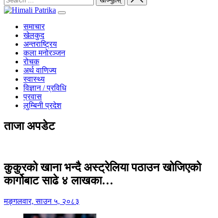
समाचार
खेलकुद
अन्तराष्ट्रिय
कला मनोरञ्जन
रोचक
अर्थ वाणिज्य
स्वास्थ्य
विज्ञान / प्रविधि
प्रवास
लुम्बिनी प्रदेश
ताजा अपडेट
कुकुरको खाना भन्दै अस्ट्रेलिया पठाउन खोजिएको
कार्गोबाट साढे ४ लाखका…
मङ्गलवार, साउन ५, २०८३