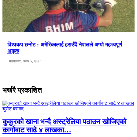
विश्वकप छनोट : अमेरिकालाई हराउँदै नेपालले थप्यो महत्त्वपूर्ण
अङ्क
मङ्गलवार, असार ५, २०८०
भर्खरै प्रकाशित
कुकुरको खाना भन्दै अस्ट्रेलिया पठाउन खोजिएको
कार्गोबाट साढे ४ लाखका…