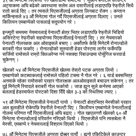
३९ औं मिनेटमा पिएसजी १० खेलाडीमा समेटियो । जुआन बर्नाटले काउन्टर
अट्याकमा अघि बढेको अवस्थामा सलेम अल दसारीलाई लडाएपछि रेफ्रीले सिधै
रातो कार्ड दिए । तर त्यसले पिएसजीलाई अग्रता लिनबाट रोक्न । कप्तान
मार्किन्हसले ४३ औं मिनेटमा गोल गर्दै पिएसजीलाई अग्रता दिलाए । उनले
किलियन एमबाप्पेको पासलाई सदुपयोग गरे ।
इन्ज्युरी समयमा नेयमारलाई पेनाल्टी क्षेत्र भित्र लडाएपछि रेफ्रीले भिडियो
असिस्टेन्ट रेफ्रीको सहयोगमा पिएसजीलाई पेनाल्टी दिए । तर नेयमारको
पेनाल्टी गोलरक्षक अल ओवाइसले बचाए । अर्कोतर्फ केहि मिनेटमै रोनाल्डोले
बराबरी गोल फर्काए । रोनाल्डोको सुरुवाती हेडर पोस्टमा लागेर फर्केपछि
सर्जियो रामोसले राम्रो क्लिअरेन्स गर्न नसक्दा रिबाउन्डमा पोर्चुगिज फरवार्ड
चुकेनन् ।
खेलको ५४ औं मिनेटमा पिएसजीले खेलमा तेस्रो पटक अग्रता लियो ।
एमबाप्पेको कटब्याकलाई रामोसले पहिलो टचमा नै गोल गरे । ६ यार्ड बक्सभित्र
अनमार्क रहेका रामोसको प्रहार गोलरक्षक अलओवाइसले बचाउन सकेनन् । तर
दुई मिनेटमै रियादले बराबरी गोल फर्कायो । जाङ ह्युन सुले कर्नरमा आएको
बललाई हेडरमार्फत पोस्टको दिशा दिँदै खेल ३-३ को स्थितिमा ल्याए ।
५९ औं मिनेटमा पिएसजीले पेनाल्टी पायो । पेनाल्टी क्षेत्रभित्र मेस्सीको प्रहार
अल बुलाहीले रोकेपछि रेफ्रीले पेनाल्टी दिए । किलीयन एमबाप्पेले पेनाल्टीलाई
गोलमा परिणत गर्दै पिएसजीलाई अघि बढाए । गोल खाएलगत्तै खेलको ६० औं
मिनेटमा रोनाल्डोलाई परिवर्तन गरिएको थियो । पिएसजीले पनि त्यसबेला नै
मेस्सी, एमबाप्पे र नेयमारलाई विश्राम दिएको थियो ।
७८ औं मिनेटमा पिएसजीले अग्रता दोब्बर पार्यो । ह्युगो एकिटिकेले काउन्टर