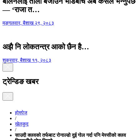
बालेनलाई ताली बजाउने भीडबीच अब कसैले भन्नुपर्छ
— ‘राजा त…
मङ्गलवार, बैशाख २९, २०८३
अझै नि लोकतन्त्र आको छैन है…
शुक्रवार, बैशाख ११, २०८३
ट्रेन्डिङ खबर
होमपेज
/
खेलकुद
/
साउदी क्लवको तर्फबाट रोनाल्डो दुई गोल गर्दा पनि मेस्सीको क्लव