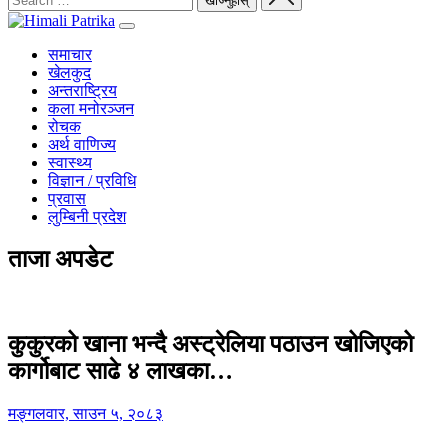
समाचार
खेलकुद
अन्तराष्ट्रिय
कला मनोरञ्जन
रोचक
अर्थ वाणिज्य
स्वास्थ्य
विज्ञान / प्रविधि
प्रवास
लुम्बिनी प्रदेश
ताजा अपडेट
कुकुरको खाना भन्दै अस्ट्रेलिया पठाउन खोजिएको
कार्गोबाट साढे ४ लाखका…
मङ्गलवार, साउन ५, २०८३