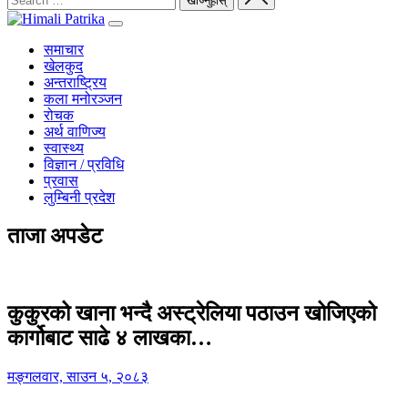
समाचार
खेलकुद
अन्तराष्ट्रिय
कला मनोरञ्जन
रोचक
अर्थ वाणिज्य
स्वास्थ्य
विज्ञान / प्रविधि
प्रवास
लुम्बिनी प्रदेश
ताजा अपडेट
कुकुरको खाना भन्दै अस्ट्रेलिया पठाउन खोजिएको
कार्गोबाट साढे ४ लाखका…
मङ्गलवार, साउन ५, २०८३