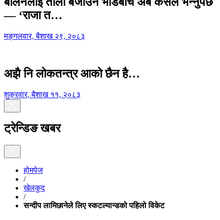
बालेनलाई ताली बजाउने भीडबीच अब कसैले भन्नुपर्छ
— ‘राजा त…
मङ्गलवार, बैशाख २९, २०८३
अझै नि लोकतन्त्र आको छैन है…
शुक्रवार, बैशाख ११, २०८३
ट्रेन्डिङ खबर
होमपेज
/
खेलकुद
/
सन्दीप लामिछानेले लिए स्कटल्यान्डको पहिलो विकेट