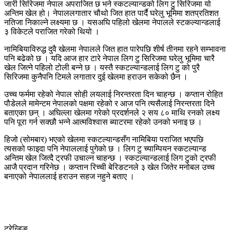
जारी सिरिजमा नेपाल अपराजित छ भने स्कटल्यान्डको लिग टु सिरिजमा यो
अन्तिम खेल हो। नेपाललगातार चौथो जित हात पार्दै घरेलु भूमिमा शतप्रतिशत
नतिजा निकाल्ने लक्ष्यमा छ । यसअघि पहिलो खेलमा नेपालले स्टकल्यान्डलाई
३ विकेटले पराजित गरेको थियो ।
नामिबियाविरुद्ध दुवै खेलमा नेपालले जित हात पारेपछि शीर्ष तीनमा रहने सम्भावना
पनि बढेको छ । यदि आज हार टारे नेपाल लिग टु सिरिजमा घरेलु भूमिमा चारै
खेल जित्ने पहिलो टोली बन्ने छ । यस्तै स्कटल्यान्डलाई लिग टु को पुरै
सिरिजमा कुनैपनि टिमले लगातार दुई खेलमा हराउन सकेको छैन ।
उच्च फर्ममा रहेको नेपाल सोही लयलाई निरन्तरता दिन चाहन्छ । कप्तान रोहित
पौडेलले मामेन्टम नेपालको पक्षमा रहेको र आज पनि त्यसैलाई निरन्तरता दिने
बताएका छन् । अघिल्ला खेलमा गरेको प्रदर्शनले २ सय ८० माथि रनको लक्ष्य
पनि पूरा गर्न सक्छौ भन्ने आत्मविश्वास ब्याटरमा रहेको उनको भनाइ छ ।
हिजो (सोमबार) भएको खेलमा स्कटल्यान्डसँग नामिबिया पराजित भएपछि
त्यसको फाइदा पनि नेपाललाई पुगेको छ । लिग टु च्याम्पियन स्कटल्यान्ड
अन्तिम खेल जित्दै ट्रफी उचाल्न चाहन्छ । स्कटल्यान्डलाई लिग टुको ट्रफी
आजै प्रदान गरिनेछ । कप्तान रिच्ची बेरिङटनले ३ खेल जितेर मनोबल उच्च
बनाएको नेपाललाई हराउन सहज नहुने बताए ।
ट्रेन्डिङ