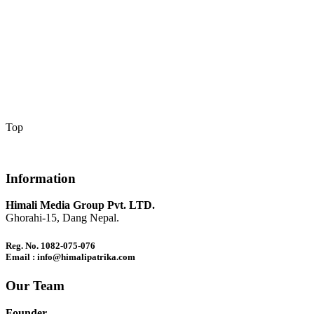
Top
Information
Himali Media Group Pvt. LTD.
Ghorahi-15, Dang Nepal.
Reg. No. 1082-075-076
Email : info@himalipatrika.com
Our Team
Founder