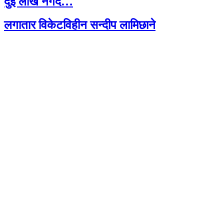
दुई लाख नगद…
लगातार विकेटविहीन सन्दीप लामिछाने