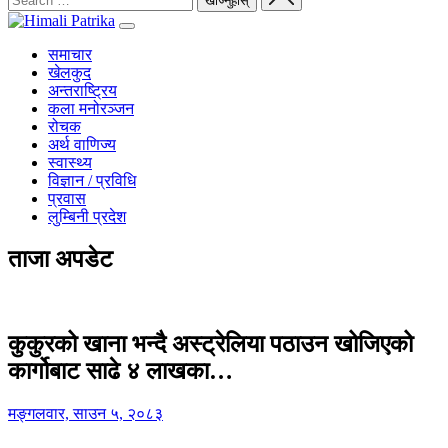
समाचार
खेलकुद
अन्तराष्ट्रिय
कला मनोरञ्जन
रोचक
अर्थ वाणिज्य
स्वास्थ्य
विज्ञान / प्रविधि
प्रवास
लुम्बिनी प्रदेश
ताजा अपडेट
कुकुरको खाना भन्दै अस्ट्रेलिया पठाउन खोजिएको
कार्गोबाट साढे ४ लाखका…
मङ्गलवार, साउन ५, २०८३