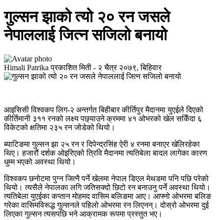
गुल्सन झाको त्यो २० रन जसले
नेपाललाई जित्न सजिलो बनायो
Himali Patrika
प्रकाशित मिती -
२ चैत्र २०७९, बिहिवार
आइसिसी विश्वकप लिग-२ अन्तर्गत बिहीबार कीर्तिपुर मैदानमा युएईले दिएको
कीर्तिमानी ३११ रनको लक्ष्य पछ्याउने क्रममा ४१ ओभरको खेल सकिँदा ६
विकेटको क्षतिमा २३५ रन जोडेको थियो।
ब्याटिङमा गुल्सन झा २५ रन र दिपेन्द्रसिंह ऐरी ४ रनमा बनाएर खेलिरहेका
थिए। हजारौं दर्शक ओइरिएको त्रिवि मैदानमा त्यतिबेला बादल लागेका कारण
धुम्म भएको अवस्था थियो।
विश्वकप छनोटमा पुग्न जित्नै पर्ने खेलमा नेपाल डिएल मेथडमा पनि पछि परेको
थियो। त्यसैले नेपालका लगि जतिसक्दो छिटो रन बनाउनु पर्ने अवस्था थियो।
त्यतिबेला युएईका कप्तान मोहमद वासिम बलिङमा आए। आफ्नो ओभरमा बलिङ
गरेका वासिमविरूद्ध गुल्सनले पहिलो ओभरमा रन लिएनन्। दोस्रो ओभरमा दुई
लिएका गुल्सन त्यसपछि भने आक्रामक रूपमा प्रस्तुत भए।