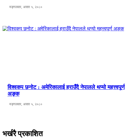
मङ्गलवार, असार ५, २०८०
विश्वकप छनोट : अमेरिकालाई हराउँदै नेपालले थप्यो महत्त्वपूर्ण
अङ्क
मङ्गलवार, असार ५, २०८०
भर्खरै प्रकाशित