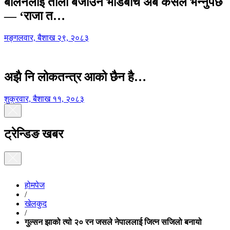
बालेनलाई ताली बजाउने भीडबीच अब कसैले भन्नुपर्छ
— ‘राजा त…
मङ्गलवार, बैशाख २९, २०८३
अझै नि लोकतन्त्र आको छैन है…
शुक्रवार, बैशाख ११, २०८३
ट्रेन्डिङ खबर
होमपेज
/
खेलकुद
/
गुल्सन झाको त्यो २० रन जसले नेपाललाई जित्न सजिलो बनायो