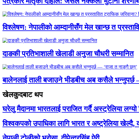
पत्रकार मातृका दाहाल: जसले नक्कली भुटानी शरणार
विश्लेषण: नेपालीको आम्दानीसँग मेल खान्छ त प्रस्
दाङकी प्रतिभाशाली खेलाडी अनुजा चौधरी सम्मानित
बालेनलाई ताली बजाउने भीडबीच अब कसैले भन्नुपर्
खेलकुदबाट थप
घरेलु मैदानमा भारतलाई पराजित गर्दै अस्ट्रेलिया ल
विश्वकपको उपाधिका लागि भारत र अष्ट्रेलिया खेल्दै,
नेपाली टोलीको भरोसा, दीपेन्द्रसिंह ऐरी