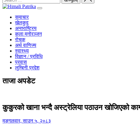
समाचार
खेलकुद
अन्तराष्ट्रिय
कला मनोरञ्जन
रोचक
अर्थ वाणिज्य
स्वास्थ्य
विज्ञान / प्रविधि
प्रवास
लुम्बिनी प्रदेश
ताजा अपडेट
कुकुरको खाना भन्दै अस्ट्रेलिया पठाउन खोजिएको का
मङ्गलवार, साउन ५, २०८३