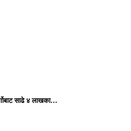
र्गोबाट साढे ४ लाखका…