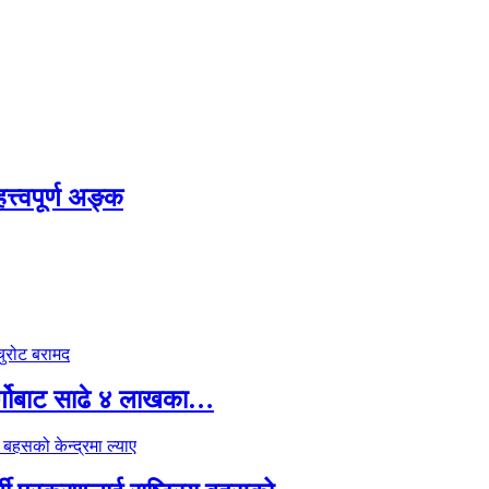
्त्वपूर्ण अङ्क
र्गोबाट साढे ४ लाखका…