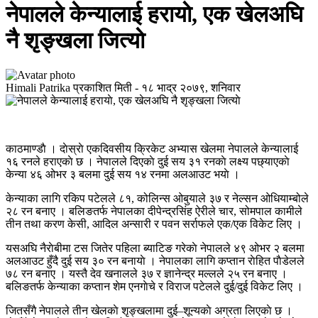
नेपालले केन्यालाई हरायाे, एक खेलअघि
नै शृङ्खला जित्याे
Himali Patrika
प्रकाशित मिती -
१८ भाद्र २०७९, शनिवार
काठमाण्डाै । दाेस्राे एकदिवसीय क्रिकेट अभ्यास खेलमा नेपालले केन्यालाई
१६ रनले हराएकाे छ । नेपालले दिएकाे दुई सय ३१ रनकाे लक्ष्य पछ्याएकाे
केन्या ४६ ओभर ३ बलमा दुई सय १४ रनमा अलआउट भयाे ।
केन्याका लागि रकिप पटेलले ८१, कोलिन्स ओबुयाले ३७ र नेल्सन ओधियाम्बोले
२८ रन बनाए । बलिङतर्फ नेपालका दीपेन्द्रसिंह ऐरीले चार, सोमपाल कामीले
तीन तथा करण केसी, आदिल अन्सारी र पवन सर्राफले एक/एक विकेट लिए ।
यसअघि नैराेबीमा टस जितेर पहिला ब्याटिङ गरेकाे नेपालले ४९ ओभर २ बलमा
अलआउट हुँदै दुई सय ३० रन बनायाे । नेपालका लागि कप्तान राेहित पाैडेलले
७८ रन बनाए । यस्तै देव खनालले ३७ र ज्ञानेन्द्र मल्लले २५ रन बनाए ।
बलिङतर्फ केन्याका कप्तान शेम एनगाेचे र विराज पटेलले दुई/दुई विकेट लिए ।
जितसँगै नेपालले तीन खेलकाे शृङ्खलामा दुई–शून्यकाे अग्रता लिएकाे छ ।