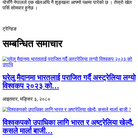
याेसँगै नेपालले एक खेलअघि नै शृङ्खला आफ्नाे पक्षमा पारेकाे छ । तेस्राे खेल
पर्सि साेमवार हुनेछ ।
ट्रेन्डिङ
सम्बन्धित समाचार
घरेलु मैदानमा भारतलाई पराजित गर्दै अस्ट्रेलिया लग्यो
विश्वकप २०२३ को…
आइतवार, मङ्सिर ३, २०८०
विश्वकपको उपाधिका लागि भारत र अष्ट्रेलिया खेल्दै,
कसले मार्ला बाजी…