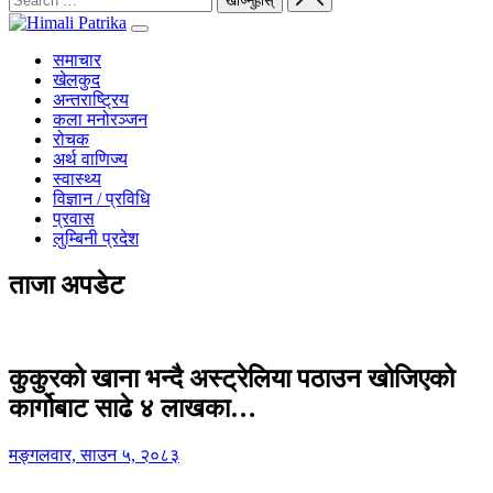
समाचार
खेलकुद
अन्तराष्ट्रिय
कला मनोरञ्जन
रोचक
अर्थ वाणिज्य
स्वास्थ्य
विज्ञान / प्रविधि
प्रवास
लुम्बिनी प्रदेश
ताजा अपडेट
कुकुरको खाना भन्दै अस्ट्रेलिया पठाउन खोजिएको
कार्गोबाट साढे ४ लाखका…
मङ्गलवार, साउन ५, २०८३