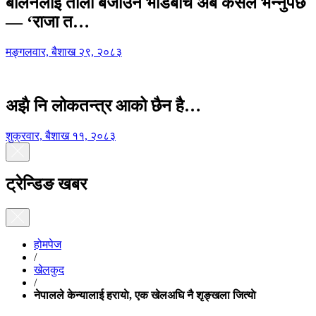
बालेनलाई ताली बजाउने भीडबीच अब कसैले भन्नुपर्छ
— ‘राजा त…
मङ्गलवार, बैशाख २९, २०८३
अझै नि लोकतन्त्र आको छैन है…
शुक्रवार, बैशाख ११, २०८३
ट्रेन्डिङ खबर
होमपेज
/
खेलकुद
/
नेपालले केन्यालाई हरायाे, एक खेलअघि नै शृङ्खला जित्याे