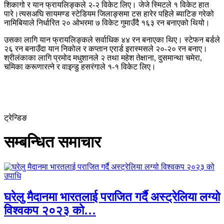
शिकागो र यान फ्रायलिङ्कले २-२ विकेट लिए। जेजे स्मिटले १ विकेट हात
पारे।त्यसअघि सायमण्ड स्टेडियम जिलाङ्समा टस हारेर पहिले ब्याटिङ गरेको
नामिबियाले निर्धारित २० ओभरमा ७ विकेट गुमाउँदै १६३ रन बनाएको थियो।
उसका लागि यान फ्रायलिङ्कले सर्वाधिक ४४ रन बनाएका थिए। स्टेफन बर्डले
२६ रन बनाउँदा यान निकोल र कप्तान एरार्ड इरास्मसले २०-२० रन बनाए।
श्रीलंकाका लागि प्रमोद मधुशानले २ तथा महेश तेक्षाना, दुसमान्था चमेरा,
चमिका करूणारत्ने र वाइन्डु हसरंगाले १-१ विकेट लिए।
ट्रेन्डिङ
सम्बन्धित समाचार
घरेलु मैदानमा भारतलाई पराजित गर्दै अस्ट्रेलिया लग्यो
विश्वकप २०२३ को…