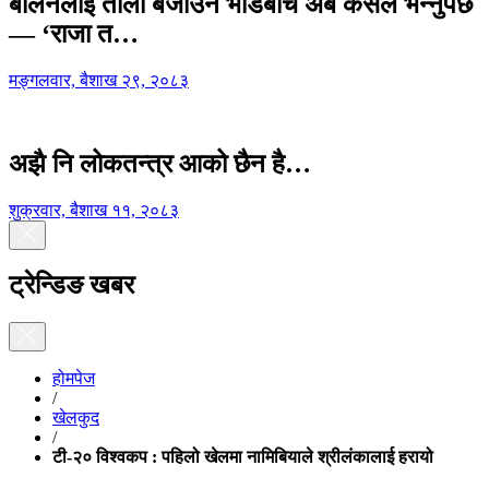
बालेनलाई ताली बजाउने भीडबीच अब कसैले भन्नुपर्छ
— ‘राजा त…
मङ्गलवार, बैशाख २९, २०८३
अझै नि लोकतन्त्र आको छैन है…
शुक्रवार, बैशाख ११, २०८३
ट्रेन्डिङ खबर
होमपेज
/
खेलकुद
/
टी-२० विश्वकप : पहिलो खेलमा नामिबियाले श्रीलंकालाई हरायो