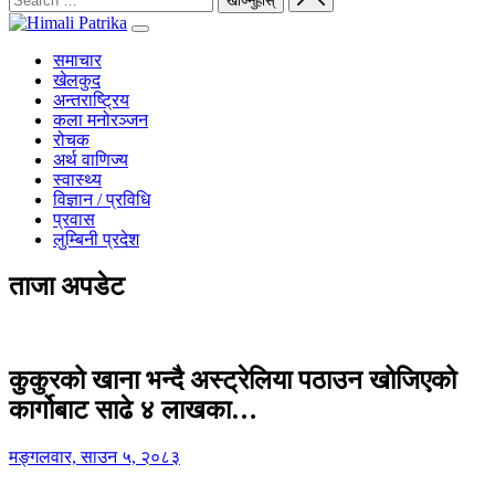
समाचार
खेलकुद
अन्तराष्ट्रिय
कला मनोरञ्जन
रोचक
अर्थ वाणिज्य
स्वास्थ्य
विज्ञान / प्रविधि
प्रवास
लुम्बिनी प्रदेश
ताजा अपडेट
कुकुरको खाना भन्दै अस्ट्रेलिया पठाउन खोजिएको
कार्गोबाट साढे ४ लाखका…
मङ्गलवार, साउन ५, २०८३