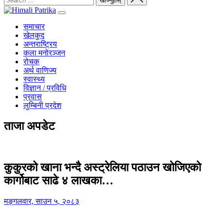
समाचार
खेलकुद
अन्तराष्ट्रिय
कला मनोरञ्जन
रोचक
अर्थ वाणिज्य
स्वास्थ्य
विज्ञान / प्रविधि
प्रवास
लुम्बिनी प्रदेश
ताजा अपडेट
कुकुरको खाना भन्दै अस्ट्रेलिया पठाउन खोजिएको
कार्गोबाट साढे ४ लाखका…
मङ्गलवार, साउन ५, २०८३