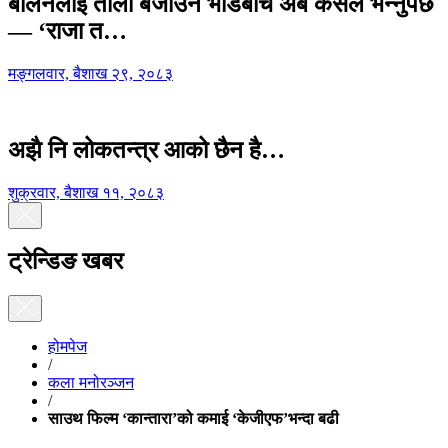
बालेनलाई ताली बजाउने भीडबीच अब कसैले भन्नुपर्छ
— ‘राजा त…
मङ्गलवार, बैशाख २९, २०८३
अझै नि लोकतन्त्र आको छैन है…
शुक्रवार, बैशाख ११, २०८३
ट्रेन्डिङ खबर
होमपेज
/
कला मनोरञ्जन
/
साउथ फिल्म ‘कान्तारा’को कमाई ‘केजीएफ’भन्दा बढी