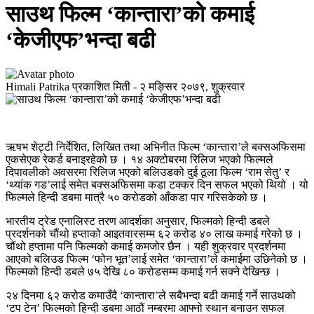
साउथ फिल्म ‘कान्तारा’को कमाई
‘केजीएफ’भन्दा बढी
Himali Patrika
प्रकाशित मिती -
२ मङ्सिर २०७९, शुक्रवार
ऋषभ शेट्टी निर्देशित, लिखित तथा अभिनीत फिल्म ‘कान्तारा’ले बक्सअफिसमा
एकसेएक रेकर्ड बनाइरहेको छ । १४ अक्टोबरमा रिलिज भएको फिल्मले
दिपावलीको अवसरमा रिलिज भएको बलिउडको दुई ठूला फिल्म ‘राम सेतु’ र
‘थ्यांक गड’लाई समेत बक्सअफिसमा कडा टक्कर दिन सफल भएको थियो । यो
फिल्मले हिन्दी डबमा मात्रै ५० करोडको आँकडा पार गरिसकेको छ ।
भारतीय ट्रेड एनालिस्ट तरण आदर्शका अनुसार, फिल्मको हिन्दी डबले
प्रदर्शनको चौंथो हप्ताको आइतवारसम्म ६२ करोड ४० लाख कमाई गरेको छ ।
चौंथो हप्तामा पनि फिल्मको कमाई कमजोर छैन । यही शुक्रवार प्रदर्शनमा
आएको बलिउड फिल्म ‘फोन भूत’लाई समेत ‘कान्तारा’ले कमाईमा उछिनेको छ ।
फिल्मको हिन्दी डबले ७५ देखि ८० करोडसम्म कमाई गर्न सक्ने देखिन्छ ।
२४ दिनमा ६२ करोड कमाउँदै ‘कान्तारा’ले सबैभन्दा बढी कमाई गर्ने साउथको
‘टप टेन’ फिल्मको हिन्दी डबमा आठौं नम्बरमा आफ्नो स्थान बनाउन सफल