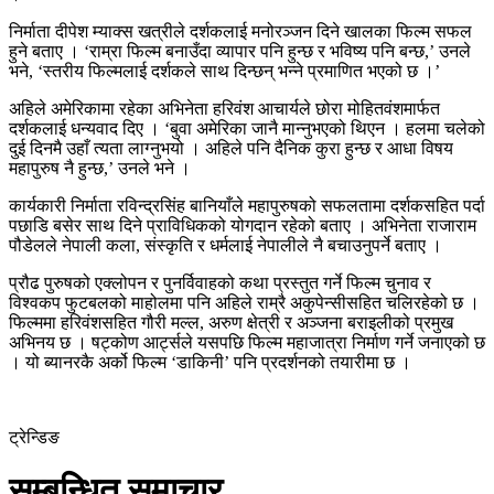
निर्माता दीपेश म्याक्स खत्रीले दर्शकलाई मनोरञ्जन दिने खालका फिल्म सफल
हुने बताए । ‘राम्रा फिल्म बनाउँदा व्यापार पनि हुन्छ र भविष्य पनि बन्छ,’ उनले
भने, ‘स्तरीय फिल्मलाई दर्शकले साथ दिन्छन् भन्ने प्रमाणित भएको छ ।’
अहिले अमेरिकामा रहेका अभिनेता हरिवंश आचार्यले छोरा मोहितवंशमार्फत
दर्शकलाई धन्यवाद दिए । ‘बुवा अमेरिका जानै मान्नुभएको थिएन । हलमा चलेको
दुई दिनमै उहाँ त्यता लाग्नुभयो । अहिले पनि दैनिक कुरा हुन्छ र आधा विषय
महापुरुष नै हुन्छ,’ उनले भने ।
कार्यकारी निर्माता रविन्द्रसिंह बानियाँले महापुरुषको सफलतामा दर्शकसहित पर्दा
पछाडि बसेर साथ दिने प्राविधिकको योगदान रहेको बताए । अभिनेता राजाराम
पौडेलले नेपाली कला, संस्कृति र धर्मलाई नेपालीले नै बचाउनुपर्ने बताए ।
प्रौढ पुरुषको एक्लोपन र पुनर्विवाहको कथा प्रस्तुत गर्ने फिल्म चुनाव र
विश्वकप फुटबलको माहोलमा पनि अहिले राम्रै अकुपेन्सीसहित चलिरहेको छ ।
फिल्ममा हरिवंशसहित गौरी मल्ल, अरुण क्षेत्री र अञ्जना बराइलीको प्रमुख
अभिनय छ । षट्कोण आर्ट्सले यसपछि फिल्म महाजात्रा निर्माण गर्ने जनाएको छ
। यो ब्यानरकै अर्को फिल्म ‘डाकिनी’ पनि प्रदर्शनको तयारीमा छ ।
ट्रेन्डिङ
सम्बन्धित समाचार