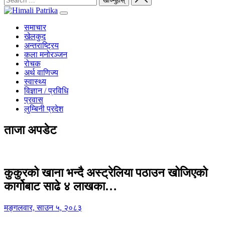
समाचार
खेलकुद
अन्तराष्ट्रिय
कला मनोरञ्जन
रोचक
अर्थ वाणिज्य
स्वास्थ्य
विज्ञान / प्रविधि
प्रवास
लुम्बिनी प्रदेश
ताजा अपडेट
कुकुरको खाना भन्दै अस्ट्रेलिया पठाउन खोजिएको
कार्गोबाट साढे ४ लाखका…
मङ्गलवार, साउन ५, २०८३