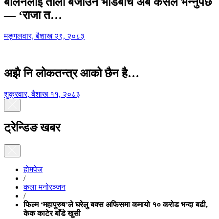
बालेनलाई ताली बजाउने भीडबीच अब कसैले भन्नुपर्छ
— ‘राजा त…
मङ्गलवार, बैशाख २९, २०८३
अझै नि लोकतन्त्र आको छैन है…
शुक्रवार, बैशाख ११, २०८३
ट्रेन्डिङ खबर
होमपेज
/
कला मनोरञ्जन
/
फिल्म ‘महापुरुष’ले घरेलु बक्स अफिसमा कमायो १० करोड भन्दा बढी,
केक काटेर बाँडे खुसी