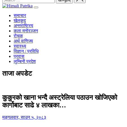
समाचार
खेलकुद
अन्तराष्ट्रिय
कला मनोरञ्जन
रोचक
अर्थ वाणिज्य
स्वास्थ्य
विज्ञान / प्रविधि
प्रवास
लुम्बिनी प्रदेश
ताजा अपडेट
कुकुरको खाना भन्दै अस्ट्रेलिया पठाउन खोजिएको
कार्गोबाट साढे ४ लाखका…
मङ्गलवार, साउन ५, २०८३