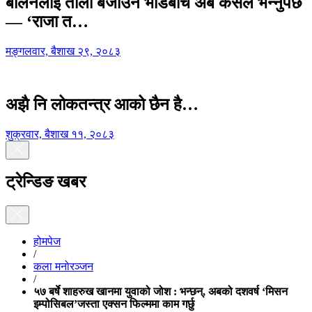
बालेनलाई ताली बजाउने भीडबीच अब कसैले भन्नुपर्छ
— ‘राजा त…
मङ्गलवार, बैशाख २९, २०८३
अझै नि लोकतन्त्र आको छैन है…
शुक्रवार, बैशाख ११, २०८३
ट्रेन्डिङ खबर
होमपेज
/
कला मनोरञ्जन
/
५७ बर्षे शाहरुख खानमा युवाको जोश : भन्छन्, अबको दशवर्ष ‘मिसन
इम्पोसिबल’जस्ता एक्सन फिल्ममा काम गर्छु