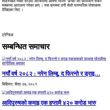
शाहरुखले भर्खरै साउदी अरेबियामा आफ्नो फिल्म ‘डन्की’को छायांकन सकेर
मक्कामा आराधना गरेका छन् । यस क्रममा उनी सेतो पारम्परिक पोशाकमा
देखिएका थिए ।
ट्रेन्डिङ
सम्बन्धित समाचार
नयाँ वर्ष २०८२ : नरेन लिम्बु, द फिरन्ते र ड्राइ…
बिहिवार, चैत्र २७, २०८१
आदिपुरुषको कमाइ एक हप्तामै ४२० करोड भारु