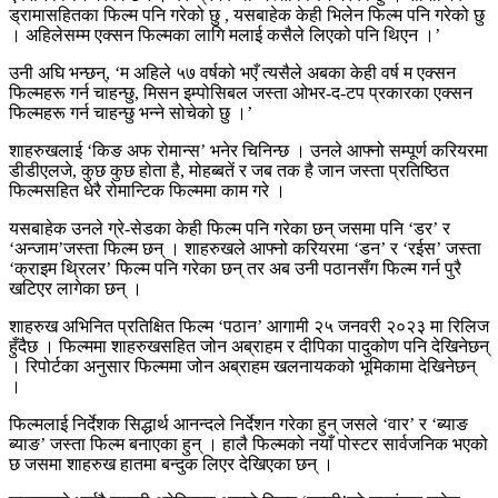
ड्रामासहितका फिल्म पनि गरेको छु , यसबाहेक केही भिलेन फिल्म पनि गरेको छु
। अहिलेसम्म एक्सन फिल्मका लागि मलाई कसैले लिएको पनि थिएन ।’
उनी अघि भन्छन्, ‘म अहिले ५७ वर्षको भएँ त्यसैले अबका केही वर्ष म एक्सन
फिल्महरू गर्न चाहन्छु, मिसन इम्पोसिबल जस्ता ओभर-द-टप प्रकारका एक्सन
फिल्महरू गर्न चाहन्छु भन्ने सोचेको छु ।’
शाहरुखलाई ‘किङ अफ रोमान्स’ भनेर चिनिन्छ । उनले आफ्नो सम्पूर्ण करियरमा
डीडीएलजे, कुछ कुछ होता है, मोहब्बतें र जब तक है जान जस्ता प्रतिष्ठित
फिल्मसहित धेरै रोमान्टिक फिल्ममा काम गरे ।
यसबाहेक उनले ग्रे-सेडका केही फिल्म पनि गरेका छन् जसमा पनि ‘डर’ र
‘अन्जाम’जस्ता फिल्म छन् । शाहरुखले आफ्नो करियरमा ‘डन’ र ‘रईस’ जस्ता
‘क्राइम थ्रिलर’ फिल्म पनि गरेका छन् तर अब उनी पठानसँग फिल्म गर्न पुरै
खटिएर लागेका छन् ।
शाहरुख अभिनित प्रतिक्षित फिल्म ‘पठान’ आगामी २५ जनवरी २०२३ मा रिलिज
हुँदैछ । फिल्ममा शाहरुखसहित जोन अब्राहम र दीपिका पादुकोण पनि देखिनेछन्
। रिपोर्टका अनुसार फिल्ममा जोन अब्राहम खलनायकको भूमिकामा देखिनेछन्
।
फिल्मलाई निर्देशक सिद्धार्थ आनन्दले निर्देशन गरेका हुन् जसले ‘वार’ र ‘ब्याङ
ब्याङ’ जस्ता फिल्म बनाएका हुन् । हालै फिल्मको नयाँ पोस्टर सार्वजनिक भएको
छ जसमा शाहरुख हातमा बन्दुक लिएर देखिएका छन् ।