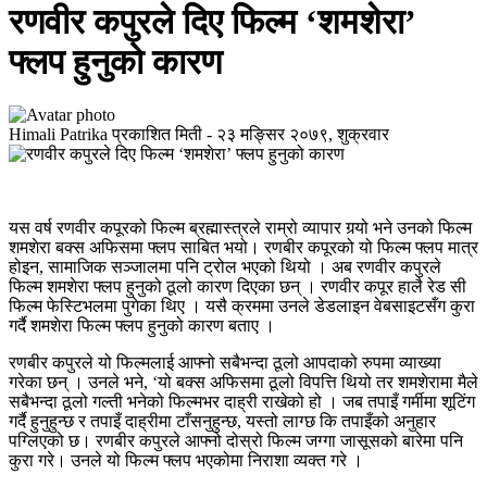
रणवीर कपुरले दिए फिल्म ‘शमशेरा’
फ्लप हुनुको कारण
Himali Patrika
प्रकाशित मिती -
२३ मङ्सिर २०७९, शुक्रवार
यस वर्ष रणवीर कपूरको फिल्म ब्रह्मास्त्रले राम्रो व्यापार गर्‍यो भने उनको फिल्म
शमशेरा बक्स अफिसमा फ्लप साबित भयो। रणबीर कपूरको यो फिल्म फ्लप मात्र
होइन, सामाजिक सञ्जालमा पनि ट्रोल भएको थियो । अब रणवीर कपुरले
फिल्म शमशेरा फ्लप हुनुको ठूलो कारण दिएका छन् । रणवीर कपूर हालै रेड सी
फिल्म फेस्टिभलमा पुगेका थिए । यसै क्रममा उनले डेडलाइन वेबसाइटसँग कुरा
गर्दै शमशेरा फिल्म फ्लप हुनुको कारण बताए ।
रणबीर कपुरले यो फिल्मलाई आफ्नो सबैभन्दा ठूलो आपदाको रुपमा व्याख्या
गरेका छन् । उनले भने, ‘यो बक्स अफिसमा ठूलो विपत्ति थियो तर शमशेरामा मैले
सबैभन्दा ठूलो गल्ती भनेको फिल्मभर दाह्री राखेको हो । जब तपाइँ गर्मीमा शूटिंग
गर्दै हुनुहुन्छ र तपाइँ दाह्रीमा टाँसनुहुन्छ, यस्तो लाग्छ कि तपाइँको अनुहार
पग्लिएको छ। रणबीर कपुरले आफ्नो दोस्रो फिल्म जग्गा जासूसको बारेमा पनि
कुरा गरे। उनले यो फिल्म फ्लप भएकोमा निराशा व्यक्त गरे ।