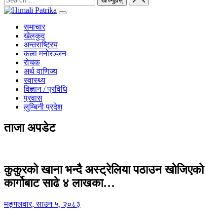
समाचार
खेलकुद
अन्तराष्ट्रिय
कला मनोरञ्जन
रोचक
अर्थ वाणिज्य
स्वास्थ्य
विज्ञान / प्रविधि
प्रवास
लुम्बिनी प्रदेश
ताजा अपडेट
कुकुरको खाना भन्दै अस्ट्रेलिया पठाउन खोजिएको
कार्गोबाट साढे ४ लाखका…
मङ्गलवार, साउन ५, २०८३