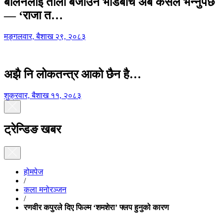
बालेनलाई ताली बजाउने भीडबीच अब कसैले भन्नुपर्छ
— ‘राजा त…
मङ्गलवार, बैशाख २९, २०८३
अझै नि लोकतन्त्र आको छैन है…
शुक्रवार, बैशाख ११, २०८३
ट्रेन्डिङ खबर
होमपेज
/
कला मनोरञ्जन
/
रणवीर कपुरले दिए फिल्म ‘शमशेरा’ फ्लप हुनुको कारण