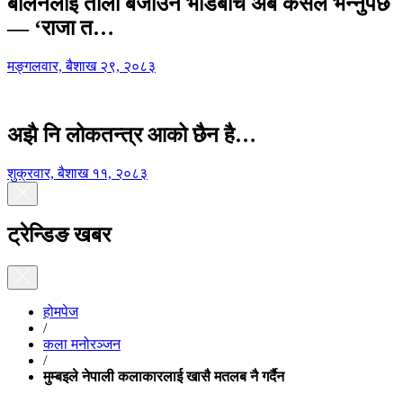
बालेनलाई ताली बजाउने भीडबीच अब कसैले भन्नुपर्छ
— ‘राजा त…
मङ्गलवार, बैशाख २९, २०८३
अझै नि लोकतन्त्र आको छैन है…
शुक्रवार, बैशाख ११, २०८३
ट्रेन्डिङ खबर
होमपेज
/
कला मनोरञ्जन
/
मुम्बइले नेपाली कलाकारलाई खासै मतलब नै गर्दैन