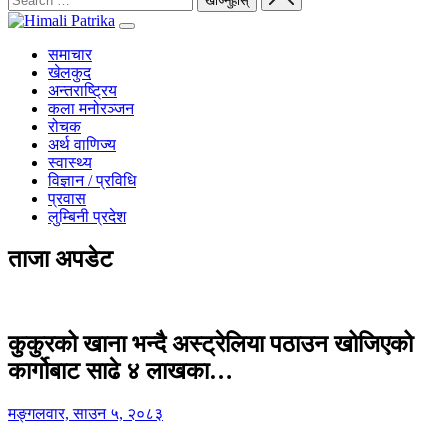
समाचार
खेलकुद
अन्तराष्ट्रिय
कला मनोरञ्जन
रोचक
अर्थ वाणिज्य
स्वास्थ्य
विज्ञान / प्रविधि
प्रवास
लुम्बिनी प्रदेश
ताजा अपडेट
कुकुरको खाना भन्दै अस्ट्रेलिया पठाउन खोजिएको
कार्गोबाट साढे ४ लाखका…
मङ्गलवार, साउन ५, २०८३