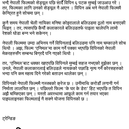
भन्दै नेपाली फिल्मको सेड्यूल पछि सार्दै विपिन ६ पटक मुम्बई जाउआउ गरे ।
तर, फिल्मका लागि उनको सेड्यूल नै आएन । विपिन अब भने नेपाली फिल्ममै
केन्द्रित हुने सोचमा छन् ।
कुनै समय नेपाली चेली नायिका मनिषा कोइरालाले बलिउडमा ठूलो नाम बनाएकी
थिइन् । तर, त्यसपछि कैयौं कलाकारले बलिउडतर्फ पाइला चालेपनि लामो
रेशको घोडा बन्न भने सकेनन् ।
नेपाली फिल्ममा उम्दा अभिनय गर्ने विपिनलाई बलिउडमा पनि नाम चम्काउने सोच
थियो । अझ, फिल्म ‘एनिमल’मा काम गर्ने पक्का भएपछि विपिनको नेपाली
मेकरहरुसँग सम्बन्ध बिग्रदै पनि गएको थियो ।
तर, ‘एनिमल’बाट धक्का खाएपछि विपिनले मुम्बई सहज नभएको वुझेका छन् ।
उनले, नेपाली कलाकारलाई बलिउडले नायकको पछाडि नृत्य गर्ने कोरसहरुको
भन्दा पनि कम महत्व दिने गरेको बताउन थालेका छन् ।
विपिनको नेपाली फिल्ममै गज्जबको क्रेज छ । उनीमाथि करोडौं लगानी गर्न
निर्माता लालयित छन् । पछिल्लो फिल्म ‘के घर के डेरा’ हिट भएपछि त विपिन
अझै चम्किएका छन् । यस्तो अवस्थामा आफूले काम गर्न तयार भएका
पाइपलाइनका फिल्मलाई नै सक्ने योजना विपिनको छ ।
ट्रेन्डिङ