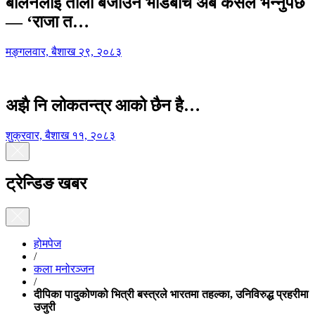
बालेनलाई ताली बजाउने भीडबीच अब कसैले भन्नुपर्छ
— ‘राजा त…
मङ्गलवार, बैशाख २९, २०८३
अझै नि लोकतन्त्र आको छैन है…
शुक्रवार, बैशाख ११, २०८३
ट्रेन्डिङ खबर
होमपेज
/
कला मनोरञ्जन
/
दीपिका पादुकोणको भित्री बस्त्रले भारतमा तहल्का, उनिविरुद्ध प्रहरीमा
उजुरी