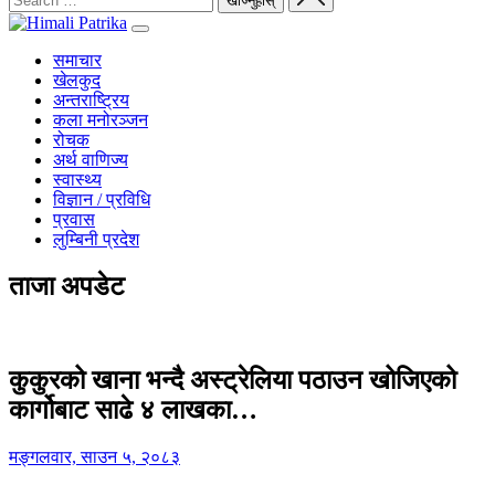
समाचार
खेलकुद
अन्तराष्ट्रिय
कला मनोरञ्जन
रोचक
अर्थ वाणिज्य
स्वास्थ्य
विज्ञान / प्रविधि
प्रवास
लुम्बिनी प्रदेश
ताजा अपडेट
कुकुरको खाना भन्दै अस्ट्रेलिया पठाउन खोजिएको
कार्गोबाट साढे ४ लाखका…
मङ्गलवार, साउन ५, २०८३