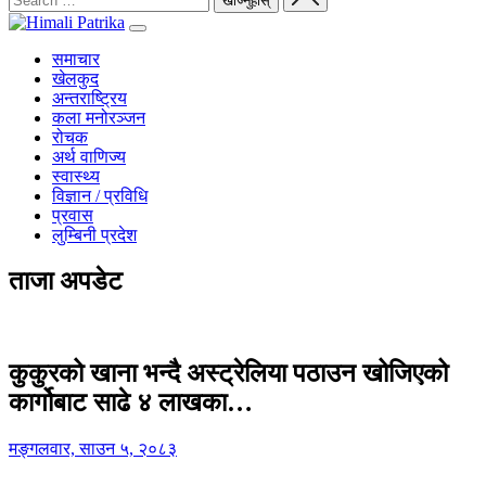
समाचार
खेलकुद
अन्तराष्ट्रिय
कला मनोरञ्जन
रोचक
अर्थ वाणिज्य
स्वास्थ्य
विज्ञान / प्रविधि
प्रवास
लुम्बिनी प्रदेश
ताजा अपडेट
कुकुरको खाना भन्दै अस्ट्रेलिया पठाउन खोजिएको
कार्गोबाट साढे ४ लाखका…
मङ्गलवार, साउन ५, २०८३