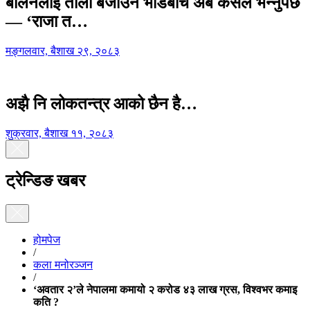
बालेनलाई ताली बजाउने भीडबीच अब कसैले भन्नुपर्छ
— ‘राजा त…
मङ्गलवार, बैशाख २९, २०८३
अझै नि लोकतन्त्र आको छैन है…
शुक्रवार, बैशाख ११, २०८३
ट्रेन्डिङ खबर
होमपेज
/
कला मनोरञ्जन
/
‘अवतार २’ले नेपालमा कमायो २ करोड ४३ लाख ग्रस, विश्वभर कमाइ
कति ?