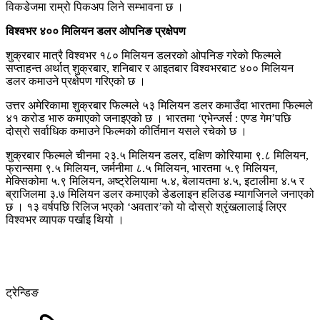
विकडेजमा राम्रो पिकअप लिने सम्भावना छ ।
विश्वभर ४०० मिलियन डलर ओपनिङ प्रक्षेपण
शुक्रबार मात्रै विश्वभर १८० मिलियन डलरको ओपनिङ गरेको फिल्मले
सप्ताहन्त अर्थात् शुक्रबार, शनिबार र आइतबार विश्वभरबाट ४०० मिलियन
डलर कमाउने प्रक्षेपण गरिएको छ ।
उत्तर अमेरिकामा शुक्रबार फिल्मले ५३ मिलियन डलर कमाउँदा भारतमा फिल्मले
४१ करोड भारु कमाएको जनाइएको छ । भारतमा ‘एभेन्जर्स : एण्ड गेम’पछि
दोस्रो सर्वाधिक कमाउने फिल्मको कीर्तिमान यसले रचेको छ ।
शुक्रबार फिल्मले चीनमा २३.५ मिलियन डलर, दक्षिण कोरियामा ९.८ मिलियन,
फ्रान्समा ९.५ मिलियन, जर्मनीमा ८.५ मिलियन, भारतमा ५.९ मिलियन,
मेक्सिकोमा ५.९ मिलियन, अष्ट्रेलियामा ५.४, बेलायतमा ४.५, इटालीमा ४.५ र
ब्राजिलमा ३.७ मिलियन डलर कमाएको डेडलाइन हलिउड म्यागजिनले जनाएको
छ । १३ वर्षपछि रिलिज भएको ‘अवतार’को यो दोस्रो श्रृंखलालाई लिएर
विश्वभर व्यापक पर्खाइ थियो ।
ट्रेन्डिङ