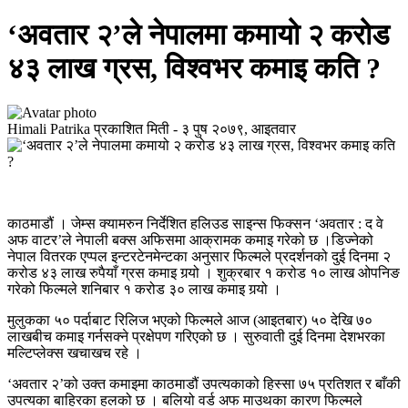
‘अवतार २’ले नेपालमा कमायो २ करोड
४३ लाख ग्रस, विश्वभर कमाइ कति ?
Himali Patrika
प्रकाशित मिती -
३ पुष २०७९, आइतवार
काठमाडौं । जेम्स क्यामरुन निर्देशित हलिउड साइन्स फिक्सन ‘अवतार : द वे
अफ वाटर’ले नेपाली बक्स अफिसमा आक्रामक कमाइ गरेको छ ।डिज्नेको
नेपाल वितरक एप्पल इन्टरटेनमेन्टका अनुसार फिल्मले प्रदर्शनको दुई दिनमा २
करोड ४३ लाख रुपैयाँ ग्रस कमाइ गर्‍यो । शुक्रबार १ करोड १० लाख ओपनिङ
गरेको फिल्मले शनिबार १ करोड ३० लाख कमाइ गर्‍यो ।
मुलुकका ५० पर्दाबाट रिलिज भएको फिल्मले आज (आइतबार) ५० देखि ७०
लाखबीच कमाइ गर्नसक्ने प्रक्षेपण गरिएको छ । सुरुवाती दुई दिनमा देशभरका
मल्टिप्लेक्स खचाखच रहे ।
‘अवतार २’को उक्त कमाइमा काठमाडौं उपत्यकाको हिस्सा ७५ प्रतिशत र बाँकी
उपत्यका बाहिरका हलको छ । बलियो वर्ड अफ माउथका कारण फिल्मले