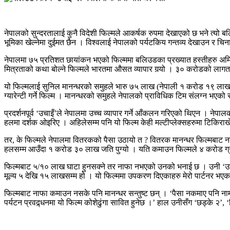
नेपालको सुन्दरतालाई कुनै विदेशी फिल्मले आकर्षक रुपमा देखाएको छ भने त्यो ब
भूमिका खेल्नेमा दुईमत छैन । विश्वलाई नेपालको पर्यटकिय गन्तव्य देखाउन र 
नेपालमा ७५ प्रतिशत छायांकन भएको फिल्ममा बलिउडका प्रख्यात हस्तीहरु अमित
मित्रताको कथा बोल्ने फिल्मले भारतमा औसत व्यापार गर्‍यो । ३० करोडको ला
यो फिल्मलाई सुनिल मानन्धरको समुहले भारु ७५ लाख (नेपाली १ करोड १९ लाख) मा 
ग्यारेन्टी गर्ने फिल्म । मानन्धरको समुहले नेपालको प्राविधिक टिम संलग्न भए
प्रदर्शनपूर्व ‘उचाइँ’ले नेपालमा उच्च व्यापार गर्ने आँकलन गरिएको थिएन । नेपाल
हलमा दर्शक ओइरिए । अहिलेसम्म पनि यो फिल्म केही मल्टीप्लेक्सहरुमा टिकि
तर, के फिल्मले नेपालमा वितरकको पैसा उठायो त ? वितरक मानन्धर फिल्मबाट
हलसम्म आउँदा १ करोड ३० लाख जति पुग्यो । यति कमाउन फिल्मले ४ करोड ग्रस
फिल्मबाट ५/१० लाख घाटा हुनसक्ने तर नाफा नभएको उनको भनाई छ । उनी ‘उचाइ
मूल्य ५ देखि १५ लाखसम्म हो । यो फिल्ममा उपकरण दिएकाहरु मेरो पार्टनर भएका
फिल्मबाट नाफा कमाउन नसके पनि मानन्धर सन्तुष्ट छन् । ‘पैसा नकमाए पनि नाम भय
पर्यटन प्रवद्र्धनमा यो फिल्म कोशेढुंगा सावित हुनेछ ।’ हाल उनीसँग ‘छड्के २