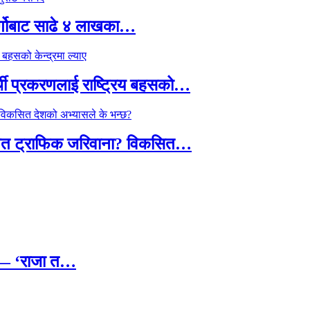
र्गोबाट साढे ४ लाखका…
्थी प्रकरणलाई राष्ट्रिय बहसको…
तावित ट्राफिक जरिवाना? विकसित…
छ — ‘राजा त…