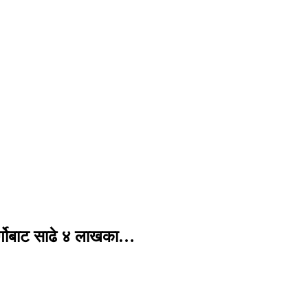
र्गोबाट साढे ४ लाखका…