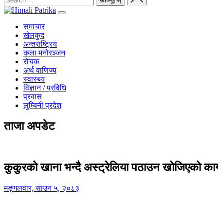
समाचार
खेलकुद
अन्तराष्ट्रिय
कला मनोरञ्जन
रोचक
अर्थ वाणिज्य
स्वास्थ्य
विज्ञान / प्रविधि
प्रवास
लुम्बिनी प्रदेश
ताजा अपडेट
कुकुरको खाना भन्दै अस्ट्रेलिया पठाउन खोजिएको का
मङ्गलवार, साउन ५, २०८३