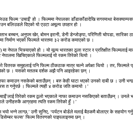
लिउड फिल्म ‘उचाइँ’ हो । फिल्ममा नेपालका डाँडाकाँडादेखि सगरमाथा बेसक्याम्पसम
चिनाउन बलिउडले दिएको यो एउटा अमूल्य उपहार हो ।
ाभ बच्चन, अनुपम खेर, बोमन इरानी, डेनी डेन्जोङ्पा, परिणिती चोपडा, सारिका
गतमा निर्माण भएको फिल्मले भारतमा ३२ करोड कमाएको छ ।
नेपाल भित्र्याएको हो । यो मूल्य भारतका ठूला स्टार र प्रतिक्षीत फिल्मलाई मात
को र नेपालमा खिचिएकाले फिल्मलाई यो रकम तिरेको थियो ।
को वितरक समुहलाई पनि फिल्म ठीकठाक मात्र चल्ने अपेक्षा थियो । तर, फिल्मले प्रदर
राखेको छ । यसको मतलब दर्शक अझै पनि आइरहेका छन् ।
 नाफा कमाउन नसकेको बताउँछन् । बरु केही घाटा भएको उनको दाबी छ । उनी भन्
 त गर्नुपर्छ । फिल्मले त्यही ४ करोड जति कमायो ।’
ँ’लाई तिरेको रकम ठूलो भएकाले नाफा कमाउन नसकिएको बताउँछन् । उनले भने, ‘
ले उनीहरुकै आग्रहमा त्यति रकम तिरेको हुँ ।’
ो भन्ने लाग्छ,’ उनी सुनिए, ‘पर्यटन बोर्डले मलाई बैठकमै बोलाएर के सहयोग गर्नु
’, ‘डिसेम्बर फल्स’ फिल्म वितरणको पाइपलाइनमा छन् ।