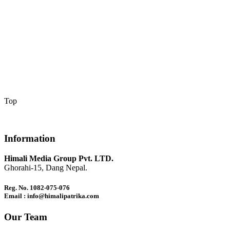
Top
Information
Himali Media Group Pvt. LTD.
Ghorahi-15, Dang Nepal.
Reg. No. 1082-075-076
Email : info@himalipatrika.com
Our Team