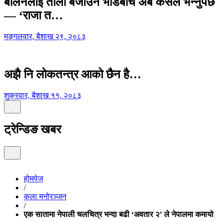
बालेनलाई ताली बजाउने भीडबीच अब कसैले भन्नुपर्छ
— ‘राजा त…
मङ्गलवार, बैशाख २९, २०८३
अझै नि लोकतन्त्र आको छैन है…
शुक्रवार, बैशाख ११, २०८३
ट्रेन्डिङ खबर
होमपेज
/
कला मनोरञ्जन
/
एक सातामा नेपाली चलचित्र भन्दा बढी ‘अवतार २’ ले नेपालमा कमायो