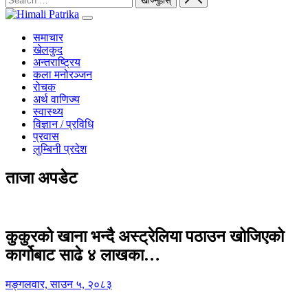
समाचार
खेलकुद
अन्तराष्ट्रिय
कला मनोरञ्जन
रोचक
अर्थ वाणिज्य
स्वास्थ्य
विज्ञान / प्रविधि
प्रवास
लुम्बिनी प्रदेश
ताजा अपडेट
कुकुरको खाना भन्दै अस्ट्रेलिया पठाउन खोजिएको
कार्गोबाट साढे ४ लाखका…
मङ्गलवार, साउन ५, २०८३