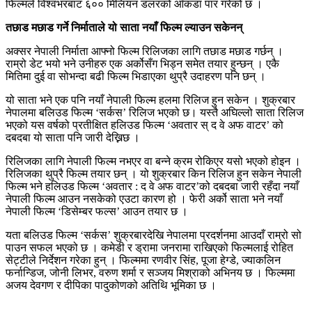
फिल्मले विश्वभरबाट ६०० मिलियन डलरको आँकडा पार गरेको छ ।
तछाड मछाड गर्ने निर्माताले यो साता नयाँ फिल्म ल्याउन सकेनन्
अक्सर नेपाली निर्माता आफ्नो फिल्म रिलिजका लागि तछाड मछाड गर्छन् ।
राम्रो डेट भयो भने उनीहरु एक अर्कोसँग भिड्न समेत तयार हुन्छन् । एकै
मितिमा दुई वा सोभन्दा बढी फिल्म भिडाएका थुप्रै उदाहरण पनि छन् ।
यो साता भने एक पनि नयाँ नेपाली फिल्म हलमा रिलिज हुन सकेन । शुक्रबार
नेपालमा बलिउड फिल्म ‘सर्कस’ रिलिज भएको छ। यस्तै अघिल्लो साता रिलिज
भएको यस वर्षको प्रतीक्षित हलिउड फिल्म ‘अवतार स् द वे अफ वाटर’ को
दबदबा यो साता पनि जारी देख्निछ ।
रिलिजका लागि नेपाली फिल्म नभएर वा बन्ने क्रम रोकिएर यसो भएको होइन ।
रिलिजका थुप्रै फिल्म तयार छन् । यो शुक्रबार किन रिलिज हुन सकेन नेपाली
फिल्म भने हलिउड फिल्म ‘अवतार : द वे अफ वाटर’को दबदबा जारी रहँदा नयाँ
नेपाली फिल्म आउन नसकेको एउटा कारण हो । फेरी अर्को साता भने नयाँ
नेपाली फिल्म ‘डिसेम्बर फल्स’ आउन तयार छ ।
यता बलिउड फिल्म ‘सर्कस’ शुक्रबारदेखि नेपालमा प्रदर्शनमा आउदाँ राम्रो सो
पाउन सफल भएको छ । कमेडी र ड्रामा जनरामा राखिएको फिल्मलाई रोहित
सेट्टीले निर्देशन गरेका हुन् । फिल्ममा रणवीर सिंह, पूजा हेग्डे, ज्याकलिन
फर्नान्डिज, जोनी लिभर, वरुण शर्मा र सञ्जय मिश्राको अभिनय छ । फिल्ममा
अजय देवगण र दीपिका पादुकोणको अतिथि भूमिका छ ।