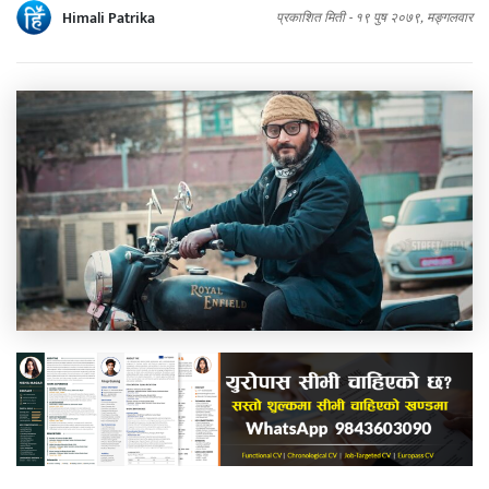
Himali Patrika
प्रकाशित मिती -
१९ पुष २०७९, मङ्गलवार