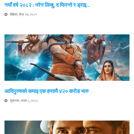
नयाँ वर्ष २०८२ : नरेन लिम्बु, द फिरन्ते र ड्राइ…
बिहिवार, चैत्र २७, २०८१
आदिपुरुषको कमाइ एक हप्तामै ४२० करोड भारु
शुक्रवार, असार ८, २०८०