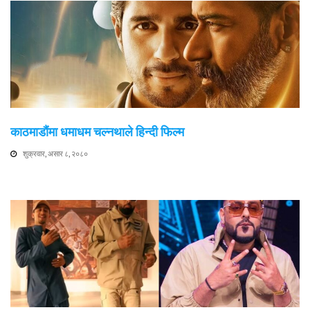
काठमाडौंमा धमाधम चल्नथाले हिन्दी फिल्म
शुक्रवार, असार ८, २०८०