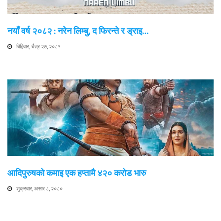
नयाँ वर्ष २०८२ : नरेन लिम्बु, द फिरन्ते र ड्राइ…
बिहिवार, चैत्र २७, २०८१
आदिपुरुषको कमाइ एक हप्तामै ४२० करोड भारु
शुक्रवार, असार ८, २०८०