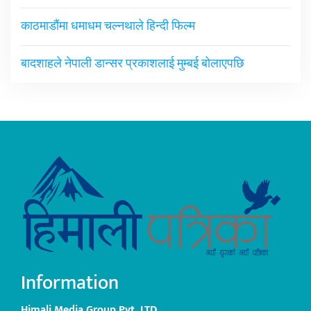
काठमाडौंमा धमाधम चल्नथाले हिन्दी फिल्म
बादशाहले नेपाली डान्सर प्रकाशलाई मुम्बई बोलाएपछि
Information
Himali Media Group Pvt. LTD.