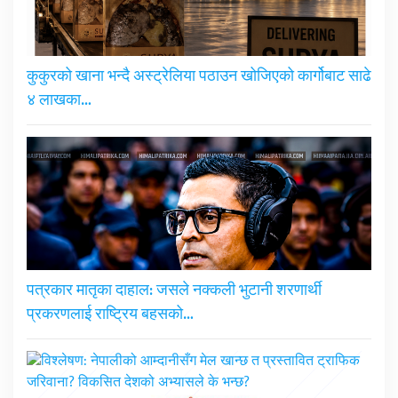
कुकुरको खाना भन्दै अस्ट्रेलिया पठाउन खोजिएको कार्गोबाट साढे
४ लाखका…
पत्रकार मातृका दाहाल: जसले नक्कली भुटानी शरणार्थी
प्रकरणलाई राष्ट्रिय बहसको…