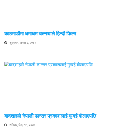
काठमाडौंमा धमाधम चल्नथाले हिन्दी फिल्म
शुक्रवार, असार ८, २०८०
बादशाहले नेपाली डान्सर प्रकाशलाई मुम्बई बोलाएपछि
शनिवार, चैत्र ११, २०७९