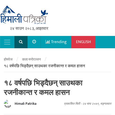
२४ साउन २०८३, आइतवार
Trending
ENGLISH
Main Navigation
/
/
होमपेज
कला मनोरञ्जन
१८ वर्षपछि भिड्दैछन् साउथका रजनीकान्त र कमल हासन
१८ वर्षपछि भिड्दैछन् साउथका
रजनीकान्त र कमल हासन
Himali Patrika
प्रकाशित मिती -
२४ माघ २०७९, मङ्गलवार