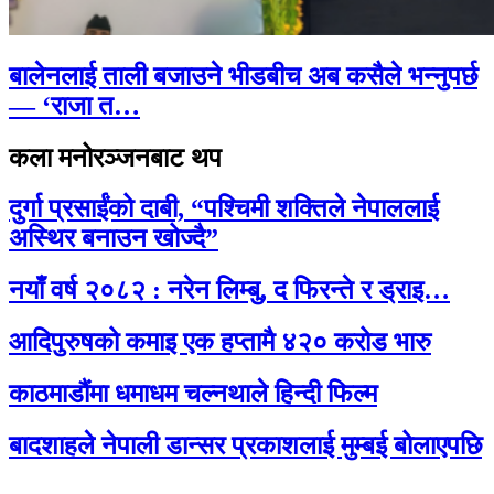
बालेनलाई ताली बजाउने भीडबीच अब कसैले भन्नुपर्छ
— ‘राजा त…
कला मनोरञ्जनबाट थप
दुर्गा प्रसाईंको दाबी, “पश्चिमी शक्तिले नेपाललाई
अस्थिर बनाउन खोज्दै”
नयाँ वर्ष २०८२ : नरेन लिम्बु, द फिरन्ते र ड्राइ…
आदिपुरुषको कमाइ एक हप्तामै ४२० करोड भारु
काठमाडौंमा धमाधम चल्नथाले हिन्दी फिल्म
बादशाहले नेपाली डान्सर प्रकाशलाई मुम्बई बोलाएपछि