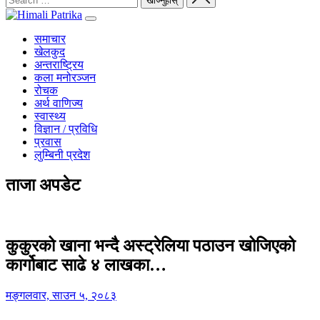
समाचार
खेलकुद
अन्तराष्ट्रिय
कला मनोरञ्जन
रोचक
अर्थ वाणिज्य
स्वास्थ्य
विज्ञान / प्रविधि
प्रवास
लुम्बिनी प्रदेश
ताजा अपडेट
कुकुरको खाना भन्दै अस्ट्रेलिया पठाउन खोजिएको
कार्गोबाट साढे ४ लाखका…
मङ्गलवार, साउन ५, २०८३