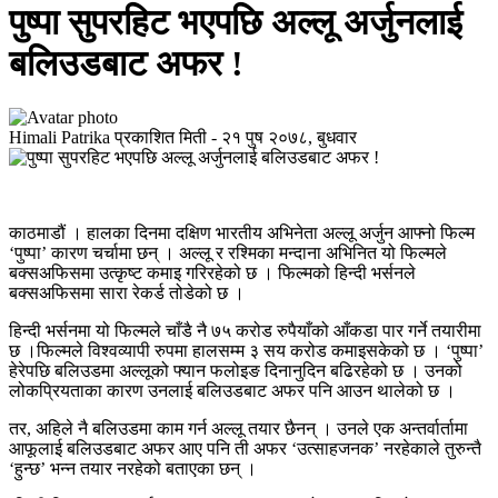
पुष्पा सुपरहिट भएपछि अल्लू अर्जुनलाई
बलिउडबाट अफर !
Himali Patrika
प्रकाशित मिती -
२१ पुष २०७८, बुधवार
काठमाडौं । हालका दिनमा दक्षिण भारतीय अभिनेता अल्लू अर्जुन आफ्नो फिल्म
‘पुष्पा’ कारण चर्चामा छन् । अल्लू र रश्मिका मन्दाना अभिनित यो फिल्मले
बक्सअफिसमा उत्कृष्ट कमाइ गरिरहेको छ । फिल्मको हिन्दी भर्सनले
बक्सअफिसमा सारा रेकर्ड तोडेको छ ।
हिन्दी भर्सनमा यो फिल्मले चाँडै नै ७५ करोड रुपैयाँको आँकडा पार गर्ने तयारीमा
छ ।फिल्मले विश्वव्यापी रुपमा हालसम्म ३ सय करोड कमाइसकेको छ । ‘पुष्पा’
हेरेपछि बलिउडमा अल्लूको फ्यान फलोइङ दिनानुदिन बढिरहेको छ । उनको
लोकप्रियताका कारण उनलाई बलिउडबाट अफर पनि आउन थालेको छ ।
तर, अहिले नै बलिउडमा काम गर्न अल्लू तयार छैनन् । उनले एक अन्तर्वार्तामा
आफूलाई बलिउडबाट अफर आए पनि ती अफर ‘उत्साहजनक’ नरहेकाले तुरुन्तै
‘हुन्छ’ भन्न तयार नरहेको बताएका छन् ।