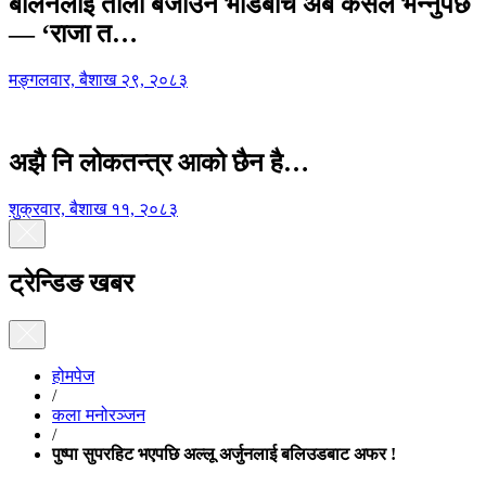
बालेनलाई ताली बजाउने भीडबीच अब कसैले भन्नुपर्छ
— ‘राजा त…
मङ्गलवार, बैशाख २९, २०८३
अझै नि लोकतन्त्र आको छैन है…
शुक्रवार, बैशाख ११, २०८३
ट्रेन्डिङ खबर
होमपेज
/
कला मनोरञ्जन
/
पुष्पा सुपरहिट भएपछि अल्लू अर्जुनलाई बलिउडबाट अफर !