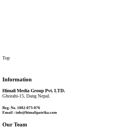
Top
Information
Himali Media Group Pvt. LTD.
Ghorahi-15, Dang Nepal.
Reg. No. 1082-075-076
Email : info@himalipatrika.com
Our Team