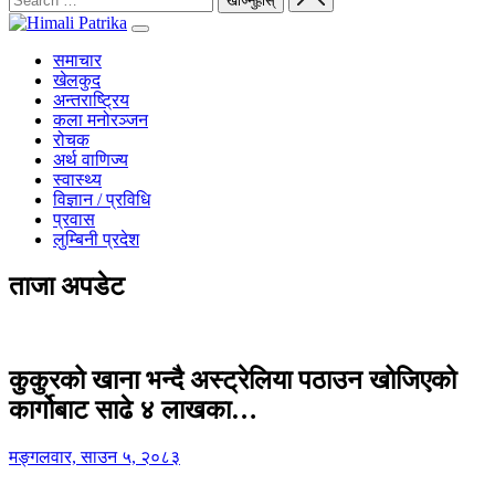
समाचार
खेलकुद
अन्तराष्ट्रिय
कला मनोरञ्जन
रोचक
अर्थ वाणिज्य
स्वास्थ्य
विज्ञान / प्रविधि
प्रवास
लुम्बिनी प्रदेश
ताजा अपडेट
कुकुरको खाना भन्दै अस्ट्रेलिया पठाउन खोजिएको
कार्गोबाट साढे ४ लाखका…
मङ्गलवार, साउन ५, २०८३