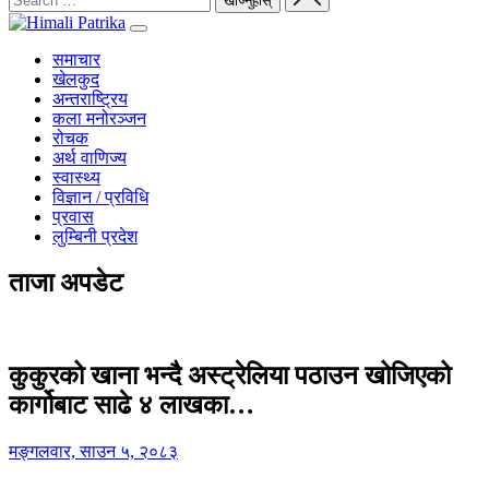
समाचार
खेलकुद
अन्तराष्ट्रिय
कला मनोरञ्जन
रोचक
अर्थ वाणिज्य
स्वास्थ्य
विज्ञान / प्रविधि
प्रवास
लुम्बिनी प्रदेश
ताजा अपडेट
कुकुरको खाना भन्दै अस्ट्रेलिया पठाउन खोजिएको
कार्गोबाट साढे ४ लाखका…
मङ्गलवार, साउन ५, २०८३