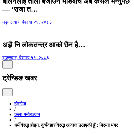
बालेनलाई ताली बजाउने भीडबीच अब कसैले भन्नुपर्छ
— ‘राजा त…
मङ्गलवार, बैशाख २९, २०८३
अझै नि लोकतन्त्र आको छैन है…
शुक्रवार, बैशाख ११, २०८३
ट्रेन्डिङ खबर
होमपेज
/
कला मनोरञ्जन
/
धर्मविरुद्ध होइन, दुर्व्यवहारविरुद्ध आवाज उठाएकी हुँ : मिरुना मगर