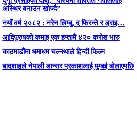
दुर्गा प्रसाईंको दाबी, “पश्चिमी शक्तिले नेपाललाई
अस्थिर बनाउन खोज्दै”
नयाँ वर्ष २०८२ : नरेन लिम्बु, द फिरन्ते र ड्राइ…
आदिपुरुषको कमाइ एक हप्तामै ४२० करोड भारु
काठमाडौंमा धमाधम चल्नथाले हिन्दी फिल्म
बादशाहले नेपाली डान्सर प्रकाशलाई मुम्बई बोलाएपछि