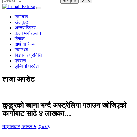
समाचार
खेलकुद
अन्तराष्ट्रिय
कला मनोरञ्जन
रोचक
अर्थ वाणिज्य
स्वास्थ्य
विज्ञान / प्रविधि
प्रवास
लुम्बिनी प्रदेश
ताजा अपडेट
कुकुरको खाना भन्दै अस्ट्रेलिया पठाउन खोजिएको
कार्गोबाट साढे ४ लाखका…
मङ्गलवार, साउन ५, २०८३