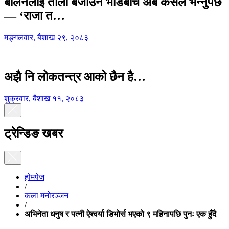
बालेनलाई ताली बजाउने भीडबीच अब कसैले भन्नुपर्छ
— ‘राजा त…
मङ्गलवार, बैशाख २९, २०८३
अझै नि लोकतन्त्र आको छैन है…
शुक्रवार, बैशाख ११, २०८३
ट्रेन्डिङ खबर
होमपेज
/
कला मनोरञ्जन
/
अभिनेता धनुष र पत्नी ऐश्वर्या डिभोर्स भएको ९ महिनापछि पुनः एक हुँदै