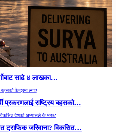
र्गोबाट साढे ४ लाखका…
्थी प्रकरणलाई राष्ट्रिय बहसको…
तावित ट्राफिक जरिवाना? विकसित…