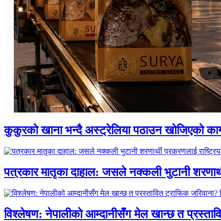
कुकुरको खाना भन्दै अस्ट्रेलिया पठाउन खोजिएको का
पत्रकार मातृका दाहाल: जसले नक्कली भुटानी शरणार
विश्लेषण: नेपालीको आम्दानीसँग मेल खान्छ त प्रस्