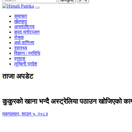
समाचार
खेलकुद
अन्तराष्ट्रिय
कला मनोरञ्जन
रोचक
अर्थ वाणिज्य
स्वास्थ्य
विज्ञान / प्रविधि
प्रवास
लुम्बिनी प्रदेश
ताजा अपडेट
कुकुरको खाना भन्दै अस्ट्रेलिया पठाउन खोजिएको का
मङ्गलवार, साउन ५, २०८३