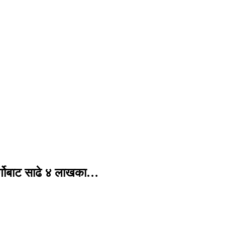
र्गोबाट साढे ४ लाखका…