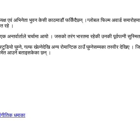
्ष एवं अभिनेता भुवन केसी काठमाडौं फर्किंदैछन् ।ग्लोबल फिल्म अवार्ड समारोहमा 
्त रहे ।
एक अन्तर्वार्ताले चर्चामा आयो । जसको तरंग भारतमा रहेकी उनकी पूर्वपत्नी सुस्मि
टुडियो घुम्ने, गल्फ खेल्नेदेखि अन्य रोमान्टिक ठाउँ घुम्नेसम्मका तस्वीर देखिए ।
ुज समेत आउने बताइसकेका छन् ।