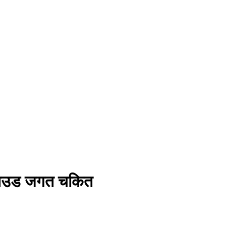
बलिउड जगत चकित