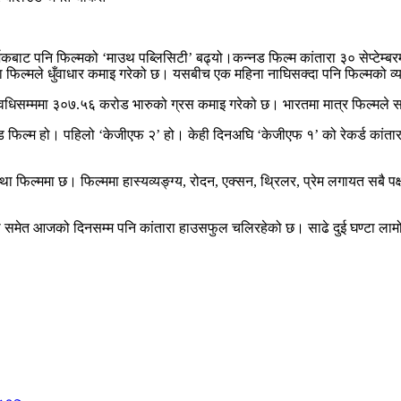
र्शकबाट पनि फिल्मको ‘माउथ पब्लिसिटी’ बढ्यो।कन्नड फिल्म कांतारा ३० सेप्टेम्ब
षामा फिल्मले धुँवाधार कमाइ गरेको छ। यसबीच एक महिना नाघिसक्दा पनि फिल्मको 
वधिसम्ममा ३०७.५६ करोड भारुको ग्रस कमाइ गरेको छ। भारतमा मात्र फिल्मले स
 कन्नड फिल्म हो। पहिलो ‘केजीएफ २’ हो। केही दिनअघि ‘केजीएफ १’ को रेकर्ड कां
था फिल्ममा छ। फिल्ममा हास्यव्यङ्ग्य, रोदन, एक्सन, थ्रिलर, प्रेम लगायत सबै 
मा समेत आजको दिनसम्म पनि कांतारा हाउसफुल चलिरहेको छ। साढे दुई घण्टा लाम