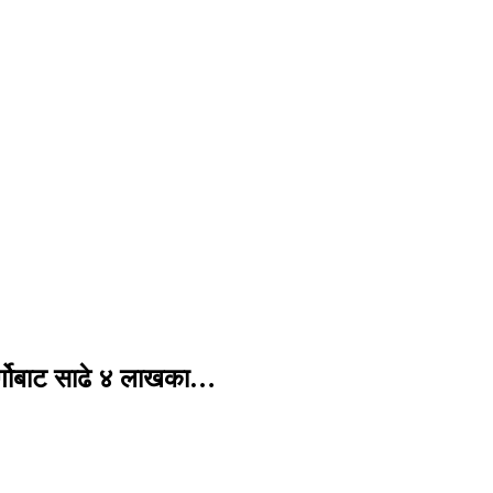
र्गोबाट साढे ४ लाखका…