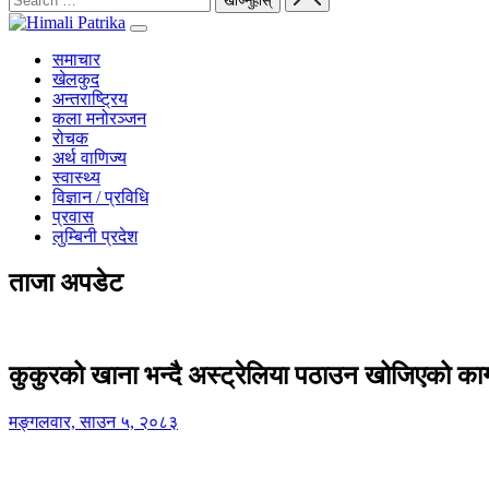
समाचार
खेलकुद
अन्तराष्ट्रिय
कला मनोरञ्जन
रोचक
अर्थ वाणिज्य
स्वास्थ्य
विज्ञान / प्रविधि
प्रवास
लुम्बिनी प्रदेश
ताजा अपडेट
कुकुरको खाना भन्दै अस्ट्रेलिया पठाउन खोजिएको का
मङ्गलवार, साउन ५, २०८३