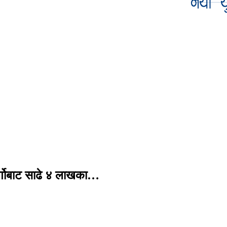
र्गोबाट साढे ४ लाखका…