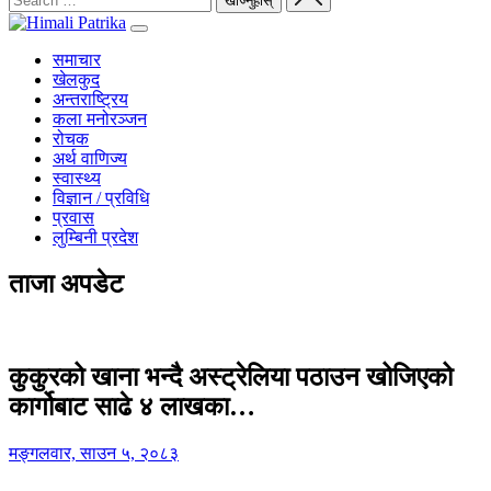
समाचार
खेलकुद
अन्तराष्ट्रिय
कला मनोरञ्जन
रोचक
अर्थ वाणिज्य
स्वास्थ्य
विज्ञान / प्रविधि
प्रवास
लुम्बिनी प्रदेश
ताजा अपडेट
कुकुरको खाना भन्दै अस्ट्रेलिया पठाउन खोजिएको
कार्गोबाट साढे ४ लाखका…
मङ्गलवार, साउन ५, २०८३