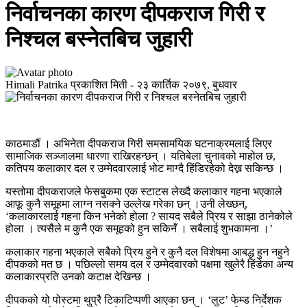
निर्वाचनका कारण दीपकराज गिरी र
निश्चल बस्नेतबिच जुहारी
Himali Patrika
प्रकाशित मिती -
२३ कार्तिक २०७९, बुधवार
काठमाडौं । अभिनेता दीपकराज गिरी समसामयिक घटनाक्रमलाई लिएर
सामाजिक सञ्जालमा धारणा राखिरहन्छन् । यतिबेला चुनावको माहोल छ,
कतिपय कलाकार दल र उम्मेदवारलाई भोट माग्दै हिंडिरहेको देख्न सकिन्छ ।
यस्तोमा दीपकराजले फेसबुकमा एक स्टाटस लेख्दै कलाकार गहना भएकाले
आफू कुनै समूहमा लाग्न नसक्ने उल्लेख गरेका छन् ।उनी लेख्छन्,
‘कलाकारलाई गहना किन भनेको होला ? सायद सबैले प्रिय र साझा ठानेकोले
होला । त्यसैले म कुनै एक समूहको हुन सकिनँ । सबैलाई शुभकामना ।’
कलाकार गहना भएकाले सबैको प्रिय हुने र कुनै दल विशेषमा आबद्ध हुन नहुने
दीपकको मत छ । पछिल्लो समय दल र उम्मेदवारको पक्षमा खुलेरै हिंडेका अन्य
कलाकारप्रति उनको कटाक्ष देखिन्छ ।
दीपकको यो पोस्टमा थुप्रै टिकाटिप्पणी आएका छन् । ‘लुट’ फेम्ड निर्देशक