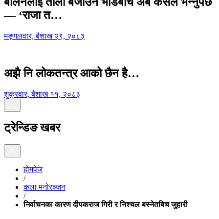
बालेनलाई ताली बजाउने भीडबीच अब कसैले भन्नुपर्छ
— ‘राजा त…
मङ्गलवार, बैशाख २९, २०८३
अझै नि लोकतन्त्र आको छैन है…
शुक्रवार, बैशाख ११, २०८३
ट्रेन्डिङ खबर
होमपेज
/
कला मनोरञ्जन
/
निर्वाचनका कारण दीपकराज गिरी र निश्चल बस्नेतबिच जुहारी