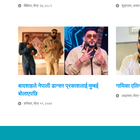
बिहिवार, चैत्र २७, २०८१
शुक्रवार, असा
बादशाहले नेपाली डान्सर प्रकाशलाई मुम्बई
गायिका एलिन
बोलाएपछि
आइतवार, चैत्र
शनिवार, चैत्र ११, २०७९