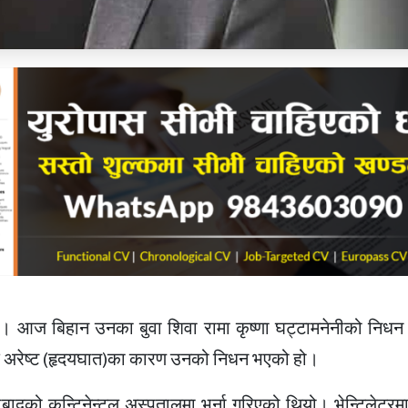
 छ। आज बिहान उनका बुवा शिवा रामा कृष्णा घट्टामनेनीको निध
यक अरेष्ट (हृदयघात)का कारण उनको निधन भएको हो।
बादको कन्टिनेन्टल अस्पतालमा भर्ना गरिएको थियो। भेन्टिलेटरम