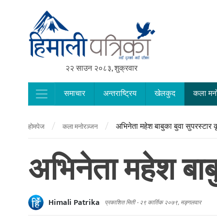
२२ साउन २०८३, शुक्रवार
समाचार
अन्तराष्ट्रिय
खेलकुद
कला मन
Main Navigation
/
/
अभिनेता महेश बाबुका बुवा सुपरस्टार 
होमपेज
कला मनोरञ्जन
अभिनेता महेश बाब
Himali Patrika
प्रकाशित मिती -
२९ कार्तिक २०७९, मङ्गलवार