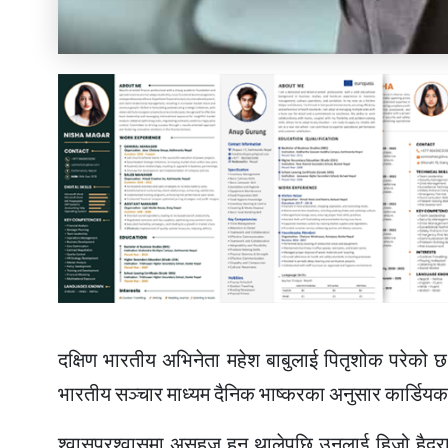
दक्षिण भारतीय अभिनेता महेश बाबुलाई पितृशोक परेको
भारतीय सञ्चार माध्यम दैनिक भाष्करका अनुसार कार्डि
श्वासप्रश्वासमा असहज हुन थालेपछि उनलाई हिजो हैदरा