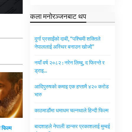
कला मनोरञ्जनबाट थप
दुर्गा प्रसाईंको दाबी, “पश्चिमी शक्तिले
नेपाललाई अस्थिर बनाउन खोज्दै”
नयाँ वर्ष २०८२ : नरेन लिम्बु, द फिरन्ते र
ड्राइ…
आदिपुरुषको कमाइ एक हप्तामै ४२० करोड
भारु
काठमाडौंमा धमाधम चल्नथाले हिन्दी फिल्म
बादशाहले नेपाली डान्सर प्रकाशलाई मुम्बई
 फिल्म