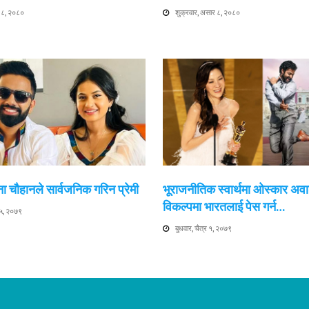
र ८, २०८०
शुक्रवार, असार ८, २०८०
ा चौहानले सार्वजनिक गरिन प्रेमी
भूराजनीतिक स्वार्थमा ओस्कार अवार
विकल्पमा भारतलाई पेस गर्न…
 ५, २०७९
बुधवार, चैत्र १, २०७९