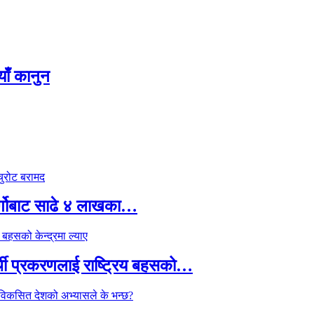
याँ कानुन
र्गोबाट साढे ४ लाखका…
्थी प्रकरणलाई राष्ट्रिय बहसको…