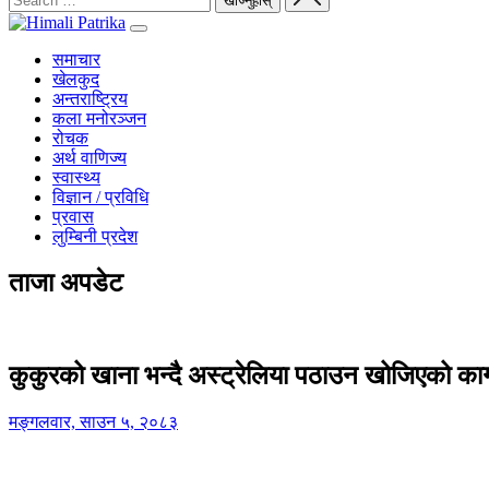
समाचार
खेलकुद
अन्तराष्ट्रिय
कला मनोरञ्जन
रोचक
अर्थ वाणिज्य
स्वास्थ्य
विज्ञान / प्रविधि
प्रवास
लुम्बिनी प्रदेश
ताजा अपडेट
कुकुरको खाना भन्दै अस्ट्रेलिया पठाउन खोजिएको का
मङ्गलवार, साउन ५, २०८३