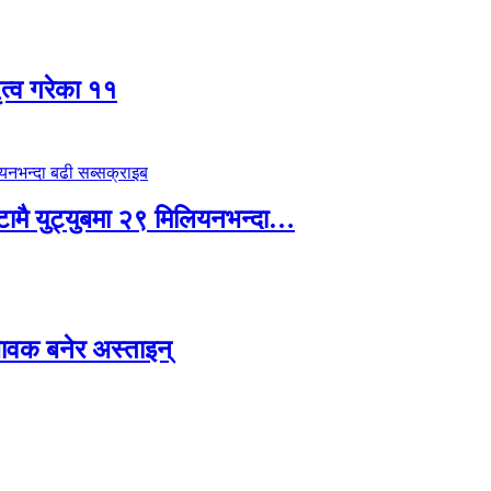
ृत्व गरेका ११
्टामै युट्युबमा २९ मिलियनभन्दा…
ावक बनेर अस्ताइन्