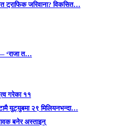
तावित ट्राफिक जरिवाना? विकसित…
छ — ‘राजा त…
ृत्व गरेका ११
्टामै युट्युबमा २९ मिलियनभन्दा…
ावक बनेर अस्ताइन्