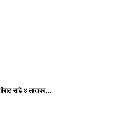
र्गोबाट साढे ४ लाखका…