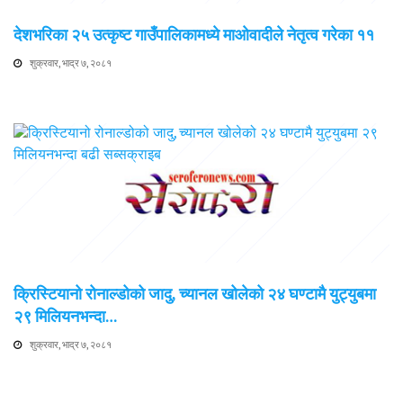
देशभरिका २५ उत्कृष्ट गाउँपालिकामध्ये माओवादीले नेतृत्व गरेका ११
शुक्रवार, भाद्र ७, २०८१
क्रिस्टियानो रोनाल्डोको जादु, च्यानल खोलेको २४ घण्टामै युट्युबमा
२९ मिलियनभन्दा…
शुक्रवार, भाद्र ७, २०८१