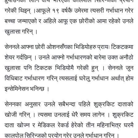
पुर्‍याउनका लागि वीर्य भरिएको कालपोल सिरिन्जको प्रयोग
गरेकी थिइन् ।आफूले १९ वर्षकै उमेरमा त्यसरी गर्भाधान गरेर
बच्चा जन्माएको र अहिले आफू एक छोरीको आमा रहेको उनले
खुलासा गरिन् ।
सेननले आफ्ना छोरी ओशनसँगका भिडियोहरु प्रायः टिकटकमा
शेयर गर्दछिन् । उनले आफ्नो गर्भाधारणको बारेमा उक्त अनौठो
खुलासा पनि टिकटक भिडियोमै गरेकी हुन् । सेननले जुन
विधिबाट गर्भाधारण गरिन् त्यसलाई घरेलु गर्भाधान अर्थात् होम
इन्सेमिनेसन भनिन्छ ।
सेननका अनुसार उनले सबैभन्दा पहिले शुक्रकिट दाताको
खोजी गरिन् । त्यसमा उनलाई धेरै समय लागेन । शुक्रकिट
दाता खोज्न र मेडिकल रेकर्ड हेरेको तीन महिनाभित्र घरमै
कालपोल सिरिन्जको प्रयोग गरेर उनले गर्भाधान गरिन् ।