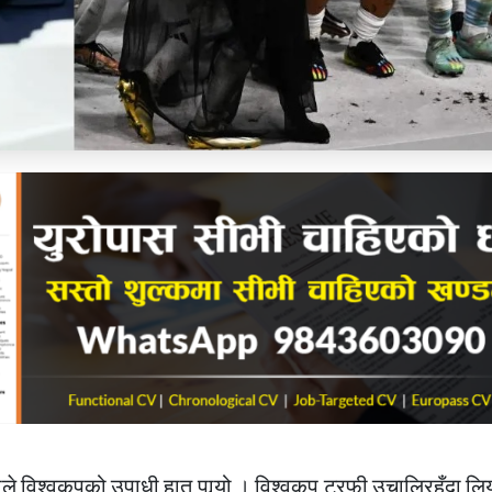
नाले विश्वकपको उपाधी हात पार्‍यो । विश्वकप ट्रफी उचालिरहँदा लिय