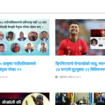
उत्कृष्ट गाउँपालिकामध्ये
क्रिस्टियानो रोनाल्डोको जादु, च्
ेतृत्व गरेका ११
२४ घण्टामै युट्युबमा २९ मिलियनभ
र ७, २०८१
शुक्रवार, भाद्र ७, २०८१