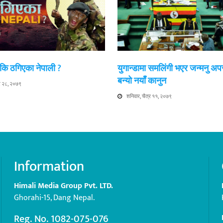
ी कि ठगिएका नेपाली ?
युगान्डामा समलिंगी भएर जन्मनु अप
बन्यो नयाँ कानुन
्र २८, २०७९
शनिवार, चैत्र ११, २०७९
Information
Himali Media Group Pvt. LTD.
Ghorahi-15, Dang Nepal.
Reg. No. 1082-075-076