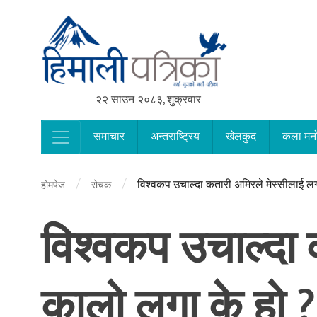
२२ साउन २०८३, शुक्रवार
समाचार
अन्तराष्ट्रिय
खेलकुद
कला मन
Main Navigation
/
/
विश्वकप उचाल्दा कतारी अमिरले मेस्सीलाई ल
होमपेज
रोचक
विश्वकप उचाल्दा
कालो लुगा के हो ?