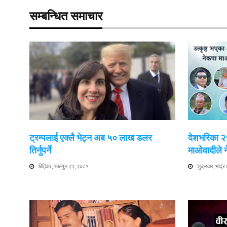
सम्बन्धित समाचार
ट्रम्पलाई एक्लै भेट्न अब ५० लाख डलर
देशभरिका २५ 
तिर्नुपर्ने
माओवादीले न
बिहिवार, फाल्गुन २२, २०८१
शुक्रवार, भाद्