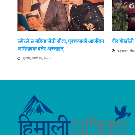
उमेरले छ महिना जेठी सीता, प्रचण्डको आजीवन
वीर गोर्खाल
अभिभावक बनेर अस्ताइन्
मङ्गलवार, चैत
बुधवार, असार २७, २०८०