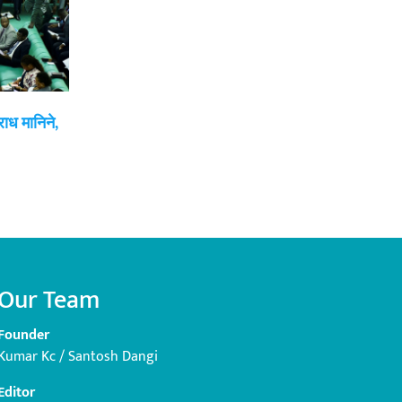
राध मानिने,
Our Team
Founder
Kumar Kc / Santosh Dangi
Editor