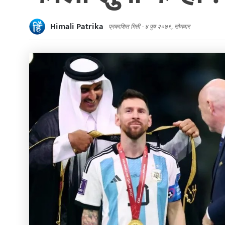
Himali Patrika
प्रकाशित मिती -
४ पुष २०७९, सोमवार