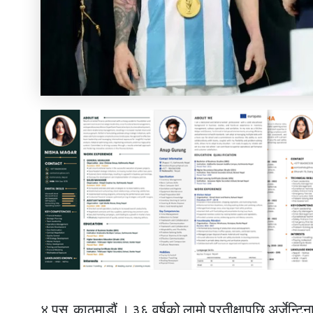
४ पुस, काठमाडौं । ३६ वर्षको लामो प्रतीक्षापछि अर्जेन्टि