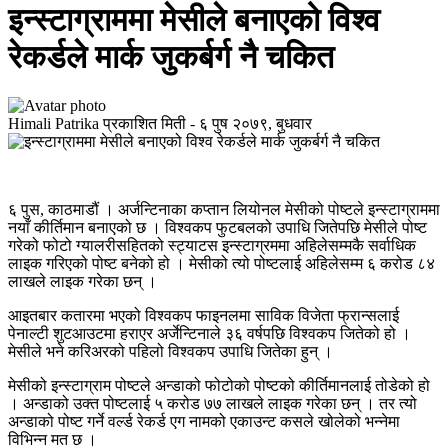
इन्स्टाग्राममा मेसीले बनाएको विश्व
रेकर्डले मार्क जुकर्बर्ग नै चकित
Himali Patrika
प्रकाशित मिती -
६ पुष २०७९, बुधवार
६ पुस, काठमाडौं । अर्जन्टिनाका कप्तान लियोनल मेसीको पोष्टले इन्स्टाग्राममा
नयाँ कीर्तिमान बनाएको छ । विश्वकप फुटबलको उपाधि जितेपछि मेसीले पोष्ट
गरेको फोटो ग्यालरीसहितको स्ट्याटस इन्स्टाग्रममा अहिलेसम्मकै सर्वाधिक
लाइक गरिएको पोष्ट बनेको हो । मेसीको त्यो पोष्टलाई अहिलेसम्म ६ करोड ८४
लाखले लाइक गरेका छन् ।
आइतबार कतारमा भएको विश्वकप फाइनलमा साविक विजेता फ्रान्सलाई
पेनाल्टी शुटआउटमा हराएर अर्जेन्टिनाले ३६ वर्षपछि विश्वकप जितेको हो ।
मेसीले भने करिअरको पहिलो विश्वकप उपाधि जितेका हुन् ।
मेसीको इन्स्टाग्राम पोष्टले अन्डाको फोटोको पोष्टको कीर्तिमानलाई तोडेको हो
। अन्डाको उक्त पोष्टलाई ५ करोड ७७ लाखले लाइक गरेका छन् । तर त्यो
अन्डाको पोष्ट गर्ने वर्ल्ड रेकर्ड एग नामको एकाउन्ट कसले खोलेको भन्नेमा
विभिन्न मत छ ।