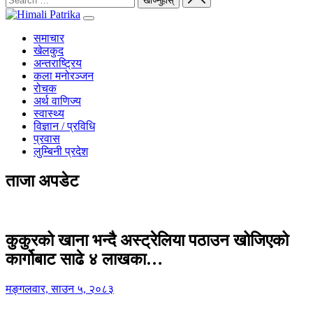
समाचार
खेलकुद
अन्तराष्ट्रिय
कला मनोरञ्जन
रोचक
अर्थ वाणिज्य
स्वास्थ्य
विज्ञान / प्रविधि
प्रवास
लुम्बिनी प्रदेश
ताजा अपडेट
कुकुरको खाना भन्दै अस्ट्रेलिया पठाउन खोजिएको
कार्गोबाट साढे ४ लाखका…
मङ्गलवार, साउन ५, २०८३