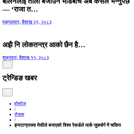
बालेनलाई ताली बजाउने भीडबीच अब कसैले भन्नुपर्छ
— ‘राजा त…
मङ्गलवार, बैशाख २९, २०८३
अझै नि लोकतन्त्र आको छैन है…
शुक्रवार, बैशाख ११, २०८३
ट्रेन्डिङ खबर
होमपेज
/
रोचक
/
इन्स्टाग्राममा मेसीले बनाएको विश्व रेकर्डले मार्क जुकर्बर्ग नै चकित