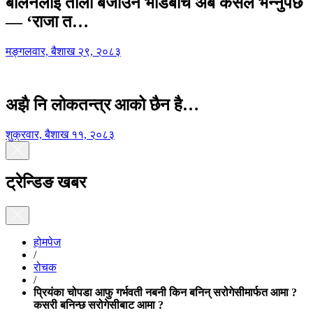
बालेनलाई ताली बजाउने भीडबीच अब कसैले भन्नुपर्छ
— ‘राजा त…
मङ्गलवार, बैशाख २९, २०८३
अझै नि लोकतन्त्र आको छैन है…
शुक्रवार, बैशाख ११, २०८३
ट्रेन्डिङ खबर
होमपेज
/
रोचक
/
प्रियंका चोपडा आफु गर्भवती नबनी किन बनिन् सरोगेसीमार्फत आमा ?
कसरी बनिन्छ सरोगेसीबाट आमा ?