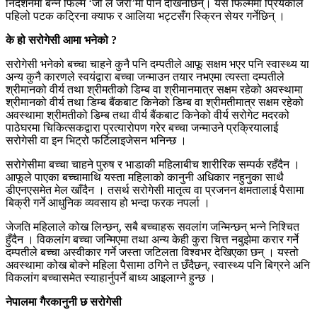
निर्देशनमा बन्ने फिल्म ‘जी ले जरा’मा पनि देखिनेछिन्। यस फिल्ममा प्रियंकाले
पहिलो पटक कट्रिना क्याफ र आलिया भट्टसँग स्क्रिन सेयर गर्नेछिन् ।
के हो सरोगेसी आमा भनेको ?
सरोगेसी भनेको बच्चा चाहने कुनै पनि दम्पतीले आफू सक्षम भएर पनि स्वास्थ्य या
अन्य कुनै कारणले स्वयंद्वारा बच्चा जन्माउन तयार नभएमा त्यस्ता दम्पतीले
श्रीमानको वीर्य तथा श्रीमतीको डिम्ब वा श्रीमानमात्र सक्षम रहेको अवस्थामा
श्रीमानको वीर्य तथा डिम्ब बैंकबाट किनेको डिम्ब वा श्रीमतीमात्र सक्षम रहेको
अवस्थामा श्रीमतीको डिम्ब तथा वीर्य बैंकबाट किनेको वीर्य सरोगेट मदरको
पाठेघरमा चिकित्सकद्वारा प्रत्यारोपण गरेर बच्चा जन्माउने प्रक्रियालाई
सरोगेसी वा इन भिट्रो फर्टिलाइजेसन भनिन्छ ।
सरोगेसीमा बच्चा चाहने पुरुष र भाडाकी महिलाबीच शारीरिक सम्पर्क रहँदैन ।
आफूले पाएका बच्चामाथि यस्ता महिलाको कानुनी अधिकार नहुनुका साथै
डीएनएसमेत मेल खाँदैन । तसर्थ सरोगेसी मातृत्व वा प्रजनन क्षमतालाई पैसामा
बिक्री गर्ने आधुनिक व्यवसाय हो भन्दा फरक नपर्ला ।
जेजति महिलाले कोख लिन्छन्, सबै बच्चाहरू सवलांग जन्मिन्छन् भन्ने निश्चित
हुँदैन । विकलांग बच्चा जन्मिएमा तथा अन्य केही कुरा चित्त नबुझेमा करार गर्ने
दम्पतीले बच्चा अस्वीकार गर्ने जस्ता जटिलता विश्वभर देखिएका छन् । यस्तो
अवस्थामा कोख बोक्ने महिला पैसामा ठगिने त छँदैछन्, स्वास्थ्य पनि बिग्रने अनि
विकलांग बच्चासमेत स्याहार्नुपर्ने बाध्य आइलाग्ने हुन्छ ।
नेपालमा गैरकानुनी छ सरोगेसी