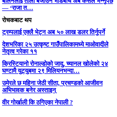
बालेनलाई ताली बजाउने भीडबीच अब कसैले भन्नुपर्छ
— ‘राजा त…
रोचकबाट थप
ट्रम्पलाई एक्लै भेट्न अब ५० लाख डलर तिर्नुपर्ने
देशभरिका २५ उत्कृष्ट गाउँपालिकामध्ये माओवादीले
नेतृत्व गरेका ११
क्रिस्टियानो रोनाल्डोको जादु, च्यानल खोलेको २४
घण्टामै युट्युबमा २९ मिलियनभन्दा…
उमेरले छ महिना जेठी सीता, प्रचण्डको आजीवन
अभिभावक बनेर अस्ताइन्
वीर गोर्खाली कि ठगिएका नेपाली ?