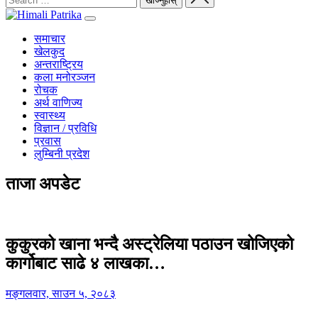
समाचार
खेलकुद
अन्तराष्ट्रिय
कला मनोरञ्जन
रोचक
अर्थ वाणिज्य
स्वास्थ्य
विज्ञान / प्रविधि
प्रवास
लुम्बिनी प्रदेश
ताजा अपडेट
कुकुरको खाना भन्दै अस्ट्रेलिया पठाउन खोजिएको
कार्गोबाट साढे ४ लाखका…
मङ्गलवार, साउन ५, २०८३