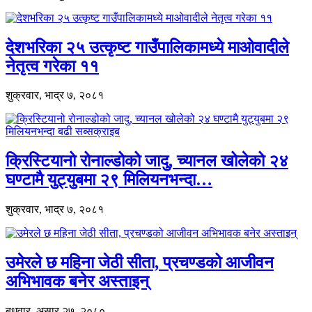
देशभरिका २५ उत्कृष्ट गाउँपालिकामध्ये माओवादीले
नेतृत्व गरेका ११
शुक्रवार, भाद्र ७, २०८१
क्रिस्टियानो रोनाल्डोको जादु, च्यानल खोलेको २४
घण्टामै युट्युबमा २९ मिलियनभन्दा…
शुक्रवार, भाद्र ७, २०८१
उमेरले छ महिना जेठी सीता, प्रचण्डको आजीवन
अभिभावक बनेर अस्ताइन्
बुधवार, असार २७, २०८०