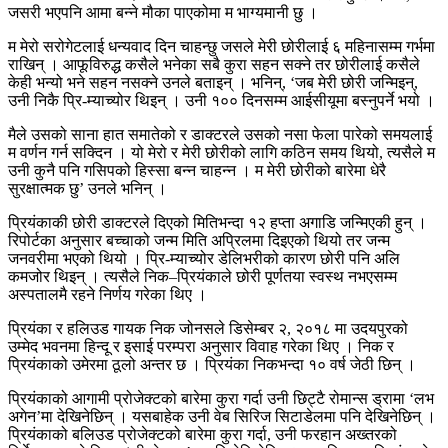
जसरी भएपनि आमा बन्ने मौका पाएकोमा म भाग्यमानी छु ।
म मेरो सरोगेटलाई धन्यवाद दिन चाहन्छु जसले मेरी छोरीलाई ६ महिनासम्म गर्भमा
राखिन् । आफूविरुद्ध कसैले भनेका सबै कुरा सहन सक्ने तर छोरीलाई कसैले
केही भन्यो भने सहन नसक्ने उनले बताइन् । भनिन्, ‘जब मेरी छोरी जन्मिइन्,
उनी निकै प्रि-म्याच्योर थिइन् । उनी १०० दिनसम्म आईसीयूमा बस्नुपर्ने भयो ।
मैले उसको साना हात समातेको र डाक्टरले उसको नसा फेला पारेको समयलाई
म वर्णन गर्न सक्दिन । यो मेरो र मेरी छोरीको लागि कठिन समय थियो, त्यसैले म
उनी कुनै पनि गसिपको हिस्सा बन्न चाहन्न । म मेरी छोरीको बारेमा धेरै
सुरक्षात्मक छु’ उनले भनिन् ।
प्रियंकाकी छोरी डाक्टरले दिएको मितिभन्दा १२ हप्ता अगाडि जन्मिएकी हुन् ।
रिपोर्टका अनुसार बच्चाको जन्म मिति अप्रिलमा दिइएको थियो तर जन्म
जनवरीमा भएको थियो । प्रि-म्याच्योर डेलिभरीको कारण छोरी पनि अलि
कमजोर थिइन् । त्यसैले निक–प्रियंकाले छोरी पूर्णतया स्वस्थ नभएसम्म
अस्पतालमै रहने निर्णय गरेका थिए ।
प्रियंका र हलिउड गायक निक जोनसले डिसेम्बर २, २०१८ मा उदयपुरको
उम्मेद भवनमा हिन्दू र इसाई परम्परा अनुसार विवाह गरेका थिए । निक र
प्रियंकाको उमेरमा ठूलो अन्तर छ । प्रियंका निकभन्दा १० वर्ष जेठी छिन् ।
प्रियंकाको आगामी प्रोजेक्टको बारेमा कुरा गर्दा उनी छिट्टै रोमान्स ड्रामा ‘लभ
अगेन’मा देखिनेछिन् । यसबाहेक उनी वेब सिरिज सिटाडेलमा पनि देखिनेछिन् ।
प्रियंकाको बलिउड प्रोजेक्टको बारेमा कुरा गर्दा, उनी फरहान अख्तरको