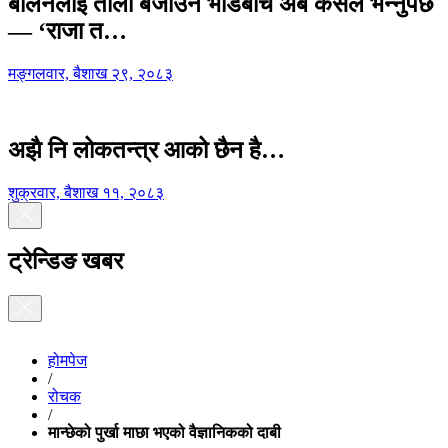
बालेनलाई ताली बजाउने भीडबीच अब कसैले भन्नुपर्छ
— ‘राजा त…
मङ्गलवार, बैशाख २९, २०८३
अझै नि लोकतन्त्र आको छैन है…
शुक्रवार, बैशाख ११, २०८३
ट्रेन्डिङ खबर
होमपेज
/
रोचक
/
मान्छेको पुर्खा माछा भएको वैज्ञानिकको दाबी