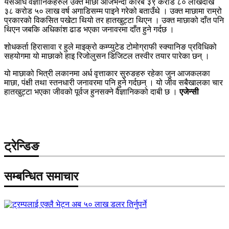
यसअघि वैज्ञानिकहरुले उक्त माछा आजभन्दा करिब ३९ करोड ८० लाखदेखि
३८ करोड ५० लाख वर्ष अगाडिसम्म पाइने गरेको बताउँथे । उक्त माछामा राम्रो
प्रकारको विकसित पखेटा थियो तर हातखुट्टा थिएन । उक्त माछाको दाँत पनि
थिएन जबकि अधिकांश ढाड भएका जनावरमा दाँत हुने गर्दछ ।
शोधकर्ता हिरासावा र हुले माइक्रो कम्प्युटेड टोमोग्राफी स्क्यानिङ प्रविधिको
सहयोगमा यो माछाको हाइ रिजोलुसन डिजिटल तस्वीर तयार पारेका छन् ।
यो माछाको भित्री लकानमा अर्ध वृत्ताकार सुरुङहरु रहेका जुन आजकलका
माछा, पंक्षी तथा स्तनधारी जनावरमा पनि हुने गर्दछन् । यो जीव सबैखालका चार
हातखुट्टा भएका जीवको पूर्वज हुनसक्ने वैज्ञानिकको दाबी छ ।
एजेन्सी
ट्रेन्डिङ
सम्बन्धित समाचार