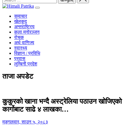
समाचार
खेलकुद
अन्तराष्ट्रिय
कला मनोरञ्जन
रोचक
अर्थ वाणिज्य
स्वास्थ्य
विज्ञान / प्रविधि
प्रवास
लुम्बिनी प्रदेश
ताजा अपडेट
कुकुरको खाना भन्दै अस्ट्रेलिया पठाउन खोजिएको
कार्गोबाट साढे ४ लाखका…
मङ्गलवार, साउन ५, २०८३