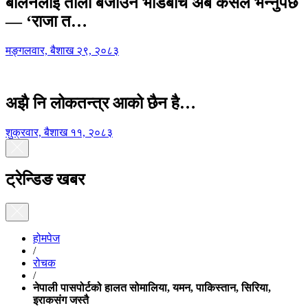
बालेनलाई ताली बजाउने भीडबीच अब कसैले भन्नुपर्छ
— ‘राजा त…
मङ्गलवार, बैशाख २९, २०८३
अझै नि लोकतन्त्र आको छैन है…
शुक्रवार, बैशाख ११, २०८३
ट्रेन्डिङ खबर
होमपेज
/
रोचक
/
नेपाली पासपोर्टको हालत सोमालिया, यमन, पाकिस्तान, सिरिया,
इराकसंग जस्तै