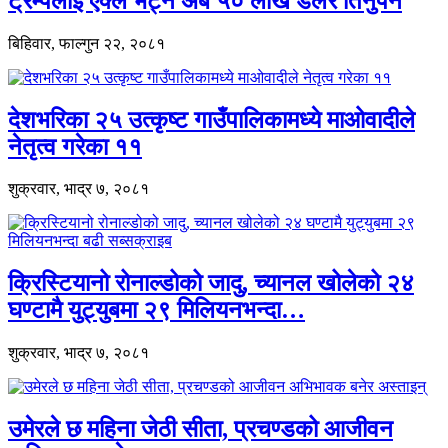
ट्रम्पलाई एक्लै भेट्न अब ५० लाख डलर तिर्नुपर्ने
बिहिवार, फाल्गुन २२, २०८१
देशभरिका २५ उत्कृष्ट गाउँपालिकामध्ये माओवादीले
नेतृत्व गरेका ११
शुक्रवार, भाद्र ७, २०८१
क्रिस्टियानो रोनाल्डोको जादु, च्यानल खोलेको २४
घण्टामै युट्युबमा २९ मिलियनभन्दा…
शुक्रवार, भाद्र ७, २०८१
उमेरले छ महिना जेठी सीता, प्रचण्डको आजीवन