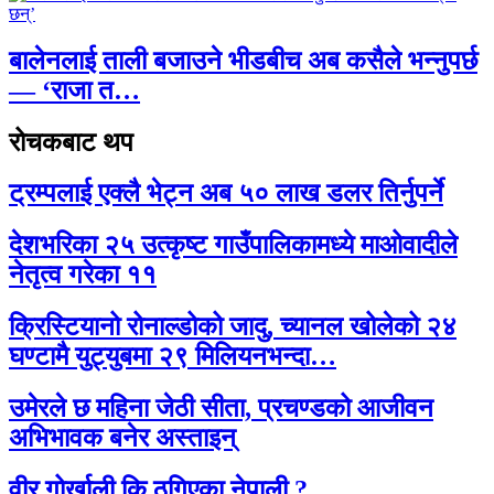
बालेनलाई ताली बजाउने भीडबीच अब कसैले भन्नुपर्छ
— ‘राजा त…
रोचकबाट थप
ट्रम्पलाई एक्लै भेट्न अब ५० लाख डलर तिर्नुपर्ने
देशभरिका २५ उत्कृष्ट गाउँपालिकामध्ये माओवादीले
नेतृत्व गरेका ११
क्रिस्टियानो रोनाल्डोको जादु, च्यानल खोलेको २४
घण्टामै युट्युबमा २९ मिलियनभन्दा…
उमेरले छ महिना जेठी सीता, प्रचण्डको आजीवन
अभिभावक बनेर अस्ताइन्
वीर गोर्खाली कि ठगिएका नेपाली ?