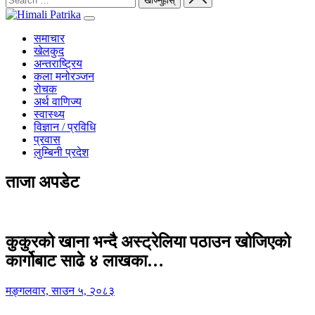
समाचार
खेलकुद
अन्तराष्ट्रिय
कला मनोरञ्जन
रोचक
अर्थ वाणिज्य
स्वास्थ्य
विज्ञान / प्रविधि
प्रवास
लुम्बिनी प्रदेश
ताजा अपडेट
कुकुरको खाना भन्दै अस्ट्रेलिया पठाउन खोजिएको
कार्गोबाट साढे ४ लाखका…
मङ्गलवार, साउन ५, २०८३