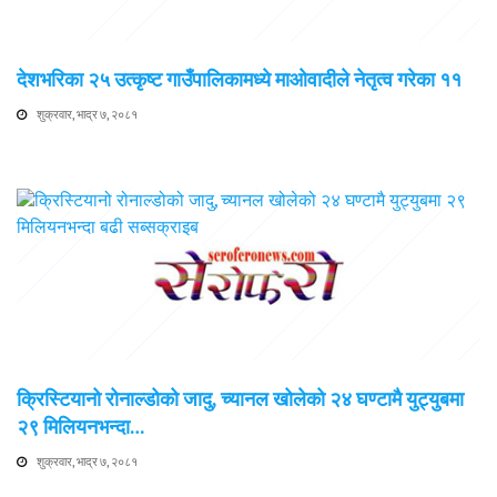
देशभरिका २५ उत्कृष्ट गाउँपालिकामध्ये माओवादीले नेतृत्व गरेका ११
शुक्रवार, भाद्र ७, २०८१
क्रिस्टियानो रोनाल्डोको जादु, च्यानल खोलेको २४ घण्टामै युट्युबमा
२९ मिलियनभन्दा…
शुक्रवार, भाद्र ७, २०८१