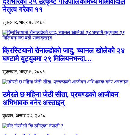
देशभरिका २५ उत्कृष्ट गाउँपालिकामध्ये माओवादीले
नेतृत्व गरेका ११
शुक्रवार, भाद्र ७, २०८१
क्रिस्टियानो रोनाल्डोको जादु, च्यानल खोलेको २४
घण्टामै युट्युबमा २९ मिलियनभन्दा…
शुक्रवार, भाद्र ७, २०८१
उमेरले छ महिना जेठी सीता, प्रचण्डको आजीवन
अभिभावक बनेर अस्ताइन्
बुधवार, असार २७, २०८०