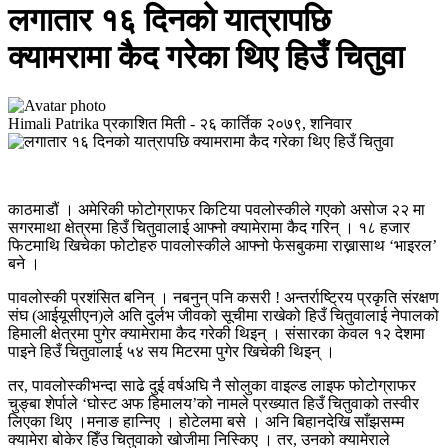
लगातार १६ दिनको यात्रापछि
क्यामरामा कैद गरेका थिए हिउँ चितुवा
Himali Patrika
प्रकाशित मिती -
२६ कार्तिक २०७९, शनिवार
काठमाडौं । अमेरिकी फोटोग्राफर किटिया पवलोस्कीले गएको असोज २२ मा
सगरमाथा क्षेत्रमा हिउँ चितुवालाई आफ्नो क्यामेरामा कैद गरिन् । १८ हजार
फिटमाथि खिचेका फोटोहरु पावलोस्कीले आफ्नो फेसबुकमा राख्नासाथ ‘भाइरल’
बने ।
पावलोस्की प्रशंसित बनिन् । नबनुन् पनि कसरी ! अन्तर्राष्ट्रिय प्रकृति संरक्षण
संघ (आईयूसीएन)ले अति दुर्लभ जीवको सूचीमा राखेको हिउँ चितुवालाई नेपालको
हिमाली क्षेत्रमा पुगेर क्यामेरामा कैद गरेकी थिइन् । संसारका केवल १२ देशमा
पाइने हिउँ चितुवालाई ५४ सय मिटरमा पुगेर खिचेकी थिइन् ।
तर, पावलोस्कीभन्दा साढे दुई वर्षअघि नै सोलुका वाइल्ड लाइफ फोटोग्राफर
चुङ्बा शेर्पाले ‘घोस्ट अफ हिमालय’को नामले प्रख्यात हिउँ चितुवाको तस्वीर
लिएका थिए ।मनाङ हान्निए । होटेलमा बसे । अनि बिहानदेखि साँझसम्म
क्यामेरा बोकेर हिँउ चितुवाको खोजीमा निस्किए । तर, उनको क्यामेराले