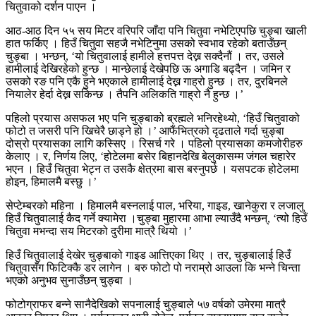
चितुवाको दर्शन पाएन ।
आठ-आठ दिन ५५ सय मिटर वरिपरि जाँदा पनि चितुवा नभेटिएपछि चुङ्बा खाली
हात फर्किए । हिउँ चितुवा सहजै नभेटिनुमा उसको स्वभाव रहेको बताउँछन्
चुङ्बा । भन्छन्, ‘यो चितुवालाई हामीले हत्तपत्त देख्न सक्दैनौं । तर, उसले
हामीलाई देखिरहेको हुन्छ । मान्छेलाई देखेपछि ऊ अगाडि बढ्दैन । जमिन र
उसको रङ पनि एकै हुने भएकाले हामीलाई देख्न गाह्रो हुन्छ । तर, दुरबिनले
नियालेर हेर्दा देख्न सकिन्छ । तैपनि अलिकति गाह्रो नै हुन्छ ।’
पहिलो प्रयास असफल भए पनि चुङ्बाको ब्रह्मले भनिरहेथ्यो, ‘हिउँ चितुवाको
फोटो त जसरी पनि खिचेरै छाड्ने हो ।’ आफैंभित्रको दृढताले गर्दा चुङ्बा
दोस्रो प्रयासका लागि कस्सिए । रिसर्च गरे । पहिलो प्रयासका कमजोरीहरु
केलाए । र, निर्णय लिए, ‘होटेलमा बसेर बिहानदेखि बेलुकासम्म जंगल चहारेर
भएन । हिउँ चितुवा भेट्न त उसकै क्षेत्रमा बास बस्नुपर्छ । यसपटक होटेलमा
होइन, हिमालमै बस्छु ।’
सेप्टेम्बरको महिना । हिमालमै बस्नलाई पाल, भरिया, गाइड, खानेकुरा र लजालु
हिउँ चितुवालाई कैद गर्ने क्यामेरा ।चुङ्बा मुहारमा आभा ल्याउँदै भन्छन्, ‘त्यो हिउँ
चितुवा मभन्दा सय मिटरको दुरीमा मात्रै थियो ।’
हिउँ चितुवालाई देखेर चुङ्बाको गाइड आत्तिएका थिए । तर, चुङ्बालाई हिउँ
चितुवासँग फिटिक्कै डर लागेन । बरु फोटो पो नराम्रो आउला कि भन्ने चिन्ता
भएको अनुभव सुनाउँछन् चुङ्बा ।
फोटोग्राफर बन्ने सानैदेखिको सपनालाई चुङ्बाले ५७ वर्षको उमेरमा मात्रै