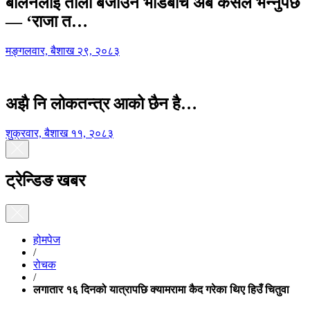
बालेनलाई ताली बजाउने भीडबीच अब कसैले भन्नुपर्छ
— ‘राजा त…
मङ्गलवार, बैशाख २९, २०८३
अझै नि लोकतन्त्र आको छैन है…
शुक्रवार, बैशाख ११, २०८३
ट्रेन्डिङ खबर
होमपेज
/
रोचक
/
लगातार १६ दिनको यात्रापछि क्यामरामा कैद गरेका थिए हिउँ चितुवा