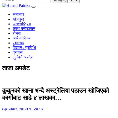
समाचार
खेलकुद
अन्तराष्ट्रिय
कला मनोरञ्जन
रोचक
अर्थ वाणिज्य
स्वास्थ्य
विज्ञान / प्रविधि
प्रवास
लुम्बिनी प्रदेश
ताजा अपडेट
कुकुरको खाना भन्दै अस्ट्रेलिया पठाउन खोजिएको
कार्गोबाट साढे ४ लाखका…
मङ्गलवार, साउन ५, २०८३