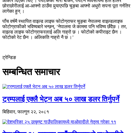
आकार दिएका थिए । पर्यटकका भारी बोकेर, पर्यटन व्यवसायमा हात हालेर
छोराछोरीलाई आ-आफ्नो ठाउँमा पुर्‍याएपछि चुङ्बा आफ्नो अधुरो सपना पूरा गर्नतिर
लागेका हुन् ।
पाँच वर्षमै स्थापित वाइल्ड लाइफ फोटोग्राफर चुङ्बा नेपालमा वाइल्डलाइफ
फोटोग्राफीको भविष्यबारे भन्छन्, ‘नेपालमा जे काममा पनि भविष्य छँदैछ । तर,
वाइल्ड लाइफ फोटोग्राफरलाई अलि गाह्रो छ । फोटोको कपीराइट छैन ।
फोटोको रेट छैन । अलिकति गाह्रो नै छ ।’
ट्रेन्डिङ
सम्बन्धित समाचार
ट्रम्पलाई एक्लै भेट्न अब ५० लाख डलर तिर्नुपर्ने
बिहिवार, फाल्गुन २२, २०८१