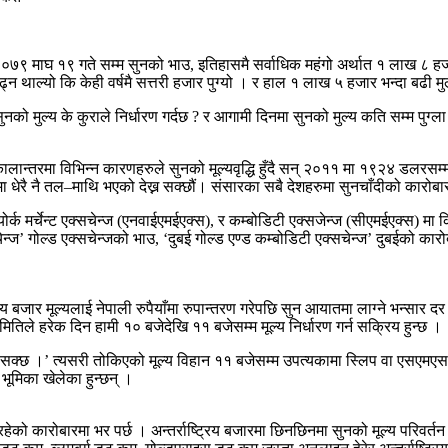
०७९ माघ १९ गते सम्म सुनको भाउ, इतिहासमै सर्वाधिक महंगो अर्थात १ लाख ८ हज
 थाल्यो कि केही वर्षमै सत्तरी हजार पुग्यो । र हाल १ लाख ५ हजार भन्दा बढी म
ो मुल्य के कुराले निर्धारण गर्दछ ? र आगामी दिनमा सुनको मुल्य कति सम्म पुग्ला
कालान्तरमा विभिन्न कारणहरुले सुनको मूल्यवृद्धि हुँदै सन् २०११ मा १९२४ डलर
ा धेरै नै तल–माथि भएको देख्न सक्छौं। संसारका सबै देशहरुमा सुनचाँदीको कारोबार हु
योर्क मर्चेन्ट एक्सचेन्ज (एनवाईएमईएक्स), र कम्बोडिटी एक्सजेन्ज (सीएमईएक्स) मा 
न्ज’ गोल्ड एक्सचेन्जको भाउ, ‘दुबई गोल्ड एण्ड कम्बोडिटी एक्सचेन्ज’ दुबईको का
्ट्रिय बजार मूल्यलाई नेपाली रुपैयाँमा रुपान्तरण गरेपछि सुन आयातमा लाग्ने भन्सा
ितिले हरेक दिन हामी १० बजेदेखि ११ बजेसम्म मूल्य निर्धारण गर्न सक्रिय हुन्छ ।
सक्छ ।’ त्यसरी तोकिएको मूल्य विहान ११ बजेसम्म उपत्यकामा स्लिप वा एसएमएस 
े भूमिका खेलेका हुन्छन् ।
मा भइरहेको कारोबारमा भर पर्छ । अन्तर्राष्ट्रिय बजारमा छिनछिनमा सुनको मूल्य पर