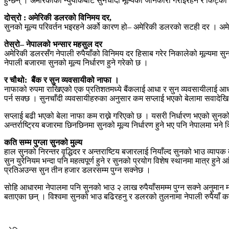
हुन्छन् । अमेरिकाको न्युयोर्कबाट सुनचाँदी मूल्यको जानकारी गराइरहने र किट्क
दोस्रो : अमेरिकी डलरको विनिमय दर,
सुनको मूल्य परिवर्तन भइरहने अर्को कारण हो– अमेरिकी डलरको सटही दर । अमेरि
तेस्रो– नेपालको भन्सार महसुल दर
अमेरिकी डलरसँग नेपाली रुपैयाँको विनिमय दर हिसाब गरेर निकालेको मूल्यमा 
नेपाली बजारमा सुनको मूल्य निर्धारण हुने गरेको छ ।
र चौथो: बैंक र सुन व्यवसायीको नाफा ।
नाफाको रुपमा राखिएको एक प्रतिशतमध्ये बैंकलाई आधा र सुन व्यवसायीलाई आधा
पर्न सक्छ । सुनचाँदी व्यवसायीहरुका अनुसार कम सप्लाई भएको बेलामा सवादेख
सप्लाई बढी भएको बेला नाफा कम राख्ने गरिएको छ । यसरी निर्धारण भएको सुनको मू
अन्तर्राष्ट्रिय बजारमा छिनछिनमा सुनको मूल्य निर्धारण हुने भए पनि नेपालमा भने
कति सम्म पुग्ला सुनको मुल्य
हाल सुनको निरन्तर वृद्धिदर र अन्तराष्टिय बजारलाई नियाँल्द सुनको भाउ व्याप
सुन युरेनियम भन्दा पनि महत्वपूर्ण हुने र सुनको प्रयोग विशेष स्थानमा मात्र 
प्रतिअउन्स सुन तीन हजार डलरसम्म पुग्न सक्नेछ ।
सोहि आधारमा नेपालमा पनि सुनको भाउ २ लाख रुपैयाँसमम्म पुग्न सक्ने अनुमान महा
बताएका छन् । विश्वमा सुनको भाउ बढिरहनु र डलरको तुलनामा नेपाली रुपैयाँ कमज