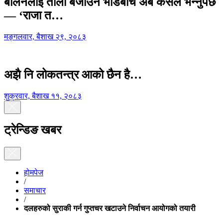
बालेनलाई ताली बजाउने भीडबीच अब कसैले भन्नुपर्छ
— ‘राजा त…
मङ्गलवार, बैशाख २९, २०८३
अझै नि लोकतन्त्र आको छैन है…
शुक्रवार, बैशाख ११, २०८३
ट्रेन्डिङ खबर
होमपेज
/
समाचार
/
दलहरुको सुराकी गर्न गुप्तचर खटाउने निर्वाचन आयोगको तयारी