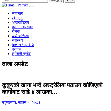
समाचार
खेलकुद
अन्तराष्ट्रिय
कला मनोरञ्जन
रोचक
अर्थ वाणिज्य
स्वास्थ्य
विज्ञान / प्रविधि
प्रवास
लुम्बिनी प्रदेश
ताजा अपडेट
कुकुरको खाना भन्दै अस्ट्रेलिया पठाउन खोजिएको
कार्गोबाट साढे ४ लाखका…
मङ्गलवार, साउन ५, २०८३