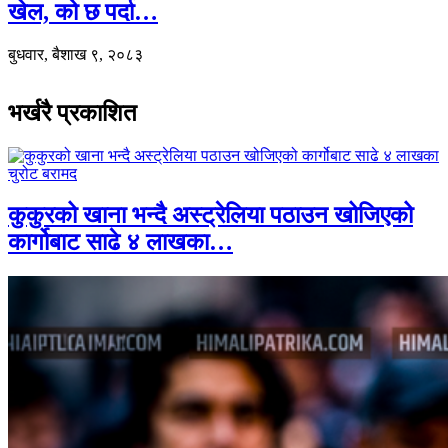
खेल, को छ पर्दा…
बुधवार, बैशाख ९, २०८३
भर्खरै प्रकाशित
कुकुरको खाना भन्दै अस्ट्रेलिया पठाउन खोजिएको
कार्गोबाट साढे ४ लाखका…