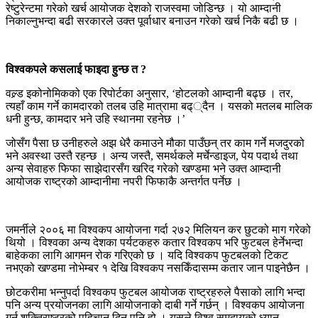
रेष्टुरेन्टमा गरेको खर्च आयोजक देशको राजस्वमा जोडिन्छ । यो आम्दानी
निकाल्नुभन्दा बढी सरकारले उक्त पूर्वाधार बनाउन गरेको खर्च निकै बढी छ ।
विश्वकपले कसलाई फाइदा हुन्छ त ?
वल्र्ड इकोनोमिकको एक रिपोर्टका अनुसार, ‘होटलको आम्दानी बढ्छ । तर,
त्यहाँ काम गर्ने कामदारको तलब उहि मात्रामा बढ््दैन । यसको मतलब मालिक
धनी हुन्छ, कामदार भने उहि स्थानमा रहनेछ ।’
जोसँग पैसा छ उनीहरुले अझ धेरै कमाउने मौका पाउँछन् तर काम गर्ने मजदुरको
भने अवस्था उस्तै रहन्छ । अन्य जस्तै, समर्थकले मर्चेन्डाइज, पेय पदार्थ तथा
अन्य सेवाहरु फिफा साझेदारसँग खरिद गरेको खण्डमा भने उक्त आम्दानी
आयोजक राष्ट्रको आम्दानीमा नपरी फिफाकै अन्तर्गत पर्नेछ ।
जमर्नीले २००६ मा विश्वकप आयोजना गर्दा २७२ मिलियन कर छुटको माग गरेको
थियो । विश्वका अन्य देशका पर्यटकहरु कतार विश्वकप भरि फुटबल हेर्नेभन्दा
बाहेकका लागि आगमन रोक गरिएको छ । यदि विश्वकप फुटबलको टिकट
नभएको खण्डमा नोभेम्बर १ देखि विश्वकप नसकिँदासम्म कतार जान पाइनेछैन ।
छोटकरीमा भन्नुपर्दा विश्वकप फुटबल आयोजक राष्ट्रहरुले पैसाको लागि भन्दा
पनि अन्य प्रयोजनका लागि आयोजनाको दाबी गर्ने गर्छन् । विश्वकप आयोजना
गर्नु शक्तिराष्ट्रको पहिचान दिनु पनि हो । यसले विश्व समुदायको ध्यान