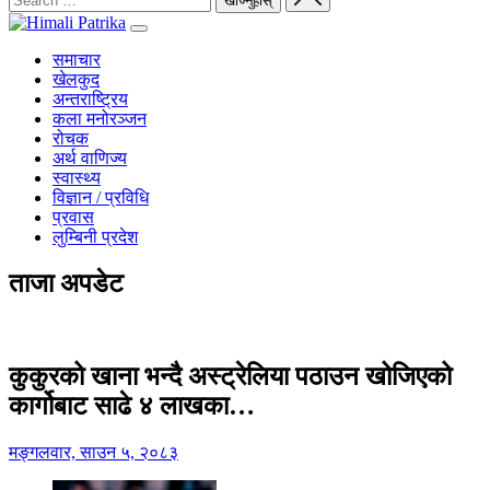
समाचार
खेलकुद
अन्तराष्ट्रिय
कला मनोरञ्जन
रोचक
अर्थ वाणिज्य
स्वास्थ्य
विज्ञान / प्रविधि
प्रवास
लुम्बिनी प्रदेश
ताजा अपडेट
कुकुरको खाना भन्दै अस्ट्रेलिया पठाउन खोजिएको
कार्गोबाट साढे ४ लाखका…
मङ्गलवार, साउन ५, २०८३