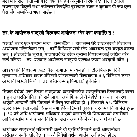
बढी मानिसले कतारमा गएर विश्वकप हेर्ने अनुमान गरिएको छ ।टिकटदेखि
मर्चन्डाइज बिक्री तथा स्पोनसरसिपदेखि पुरस्कार रकम र घुमघाम यी सबै कुरा
पैसासँग सम्बन्धित भएर आउँछ ।
तर, के आयोजक राष्ट्रले विश्वकप आयोजना गरेर पैसा कमाउँछ त ?
यसको उत्तर एक शब्दमा भन्दा– कमाउँदैन । हालसम्म धेरै राष्ट्रहरुले विश्वकप
आयोजना गरिसकेका छन् । दशौं विलियन खर्च गरेर आवश्यक पूर्वाधारहरु बनेका
छन् । होटलदेखि सुरक्षा, यातयातदेखि हरेक कुरामा विश्वकपलाई लक्षित गरेर
खर्च गरिन्छ । तर, यसबाट आयोजक राष्ट्रले प्रत्यक्ष रुपमा आम्दानी गर्दैन ।
अवश्य पनि विश्वकप एउटा पैसा कमाउने माध्यम हो । टेलिभिजनमा दिने
प्रसारण अधिकार वापत पछिल्लो संस्करणको विश्वकपमा ४.६ विलियन डलर
आम्दानी भएको थियो । तर, हरेक कमाइ फिफाको हुनेगर्छ ।
टिकट बेचेको पैसा फिफा मातहतका कम्पनीमार्फत शतप्रतिशत फिफालाई जान्छ
। हुन त प्रतियोगिताको सबै लागत खर्च फिफाले नै बेहोर्छ । जसका कारण
आएको आम्दानी पनि फिफाले नै लिनु स्वभाविक हो । फिफाले १.७ विलियन
डलर रकम कतारलाई दिन्छ जसमा हरेक टिमको पुरस्कार रकम पनि सामेल हुन्छ
। १२ वर्ष अघि आयोजना अधिकार पाएको कतारले यो विश्वकपको तयारीका
लागि कम्तीमा पनि २ सय विलियन डलर खर्च गरेको आँकलन गरिएको छ ।
आयोजक राष्ट्रलाई महिनाभरी चल्ने यो प्रतियोगिताले केही आम्दानीका
स्रोतहरु पक्कै खोल्नेछ । जस्तै विदेशी दर्शक आउँदा उनीहरुले होटल,