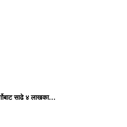
र्गोबाट साढे ४ लाखका…