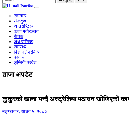
समाचार
खेलकुद
अन्तराष्ट्रिय
कला मनोरञ्जन
रोचक
अर्थ वाणिज्य
स्वास्थ्य
विज्ञान / प्रविधि
प्रवास
लुम्बिनी प्रदेश
ताजा अपडेट
कुकुरको खाना भन्दै अस्ट्रेलिया पठाउन खोजिएको का
मङ्गलवार, साउन ५, २०८३