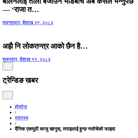
बालेनलाई ताली बजाउने भीडबीच अब कसैले भन्नुपर्छ
— ‘राजा त…
मङ्गलवार, बैशाख २९, २०८३
अझै नि लोकतन्त्र आको छैन है…
शुक्रवार, बैशाख ११, २०८३
ट्रेन्डिङ खबर
होमपेज
/
स्वास्थ्य
/
दैनिक एकमुठी काजु खानुस्, तपाइलाई हुन्छ नसोचेको फाइदा