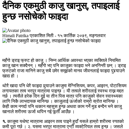
दैनिक एकमुठी काजु खानुस्, तपाइलाई
हुन्छ नसोचेको फाइदा
Himali Patrika
प्रकाशित मिती -
१५ कार्तिक २०७९, मङ्गलवार
महँगो ड्राइ फ्रुट हो काजु । निम्न आर्थिक अवस्था भएका व्यक्तिले नियमित
काजु खान सक्दैनन् । महँगो भए पनि काजुका फाइदा भने अनगिन्ती छन् । ड्राइ
फ्रुटको राजा मानिने काजु सबै उमेर समूहको मानव जीवनलाई फाइदा पु¥याउने
खाद्य हो ।
थोरै खादा पनि धेरै फाइदा पुर्‍याउने काजुमा मेग्निसियम, कपर, आइरन, पोटासियम
लगायतका तत्व भरपुर मात्रामा पाइन्छ । यी तत्वले शरीरलाई स्वस्थ राख्न मद्दत
गर्छ । त्यसैले हरेक दिन दुई या तीन पिस मात्र पनि काजुको सेवन स्वास्थ्यका
लागि निकै लाभदायक मानिन्छ । काजुलाई ऊर्जाको राम्रो स्रोत मानिन्छ ।
केही काम नगर्दा पनि थकान महसुस हुन्छ अथवा काम गर्ने मुड बन्दैन भने काजु
खानाले शरीरमा ऊर्जा थपिन गई फूर्ती आउँछ ।
१.
काजुमा यथेष्ट मात्रामा आइरन तत्व पाइने हुदाँ यसले हाम्रो शरीरमा रगतको
कमी पूरा गर्छ । २. यसमा भरपुर मात्रामा एन्टी व्यक्टेरियल तत्व हुन्छ । जसले