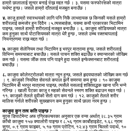
हाम्रो छालालाई सुन्दर बनाई राख्न मद्दत गर्छ । ३. यसमा फस्फोरसको मात्रा
यथेष्ट हुन्छ। जसले हाम्रो दाँतलाई मजबुत बनाउँछ ।
४.
काजु हाम्रो स्वास्थयको लागि पनि निकै लाभदायक छ किनकी यसले हाम्रो
शरीरलाई कमजोर हुन दिदैन ।५.त्यसबाहेक, यसमा कयौ प्रकारका भिटामिन
पाइन्छ, जसले हाम्रो शरीरलाई मजबुत बनाउँछ । ६. काजुमा सोडियमको मात्रा
कम हुनुका साथै पोटासियमको मात्रा धेरै हुन्छ , जसले उच्च रक्तचापलाई
नियन्त्रणमा राख्न मद्दत गर्छ ।
७.
काजुमा सेलेनियम तथा भिटामिन इ भरपुर मात्रामा हुन्छ, जसले शरीरलाई
विभिन्न समस्याबाट बचाउँछ। यसले पाचन शक्ति बढाउँछ र क्यान्सरको जोखिम
कम गर्छ । यसमा जींक तत्व पनि पाइने हुदा यसले इन्फेक्सनबाट शरीरलाई
बचाउँछ ।
८.
काजुमा कोलेस्ट्रोलको मात्रा न्युन हुन्छ, जसले हृदयघातको जोखिम कम गर्छ
। ९. काजुको नियमित सेवनले कपाल झर्ने समस्या कम हुन्छ । १० काजुमा
भिटामिन बी भरपुर मात्रामा पाइन्छ, त्यसैले यसलाई शक्तिवद्धक खाना पनि भन्ने
गरिन्छ । खाली पेटका काजु र महको सेवनले स्मरण शक्ति बढाउन मद्दत गर्छ ।
११. काजुको तेलले दुवीको सेतो दाग कम गर्छ । १२. काजुको तेलले शरीर
मालिस गर्नाले शरीरको सुख्खापन कम हुनुका साथै छाला नरम हुन्छ ।
काजुमा कुन तत्व कति पाइन्छ ?
युएस डिपार्टमेन्ट अफ एग्रिकल्चरका अनुसार एक वन्स अर्थात् २८.३५ ग्राम
काँचो काजुमा १५७ क्यालोरी पाइन्छ र ८.५६ ग्राम कार्बोहाइडेट, १.६८ ग्राम
सुगर, ०.९ ग्राम फाइबर, ५.१७ ग्राम प्रोटिन, १२.४३ ग्राम चिल्लो पदार्थ, १०