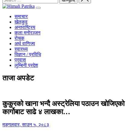
समाचार
खेलकुद
अन्तराष्ट्रिय
कला मनोरञ्जन
रोचक
अर्थ वाणिज्य
स्वास्थ्य
विज्ञान / प्रविधि
प्रवास
लुम्बिनी प्रदेश
ताजा अपडेट
कुकुरको खाना भन्दै अस्ट्रेलिया पठाउन खोजिएको
कार्गोबाट साढे ४ लाखका…
मङ्गलवार, साउन ५, २०८३