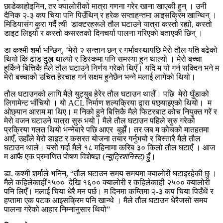
छाडेकाहोइनिन, तर क्यालोरीको मात्रा गणना गरेर खाना खाएकी हुन् । उनी
दैनिक २-३ कप चिया पनि पिउँथिन् र हरेक सप्ताहन्तमा आइसक्रिम खान्थिन् ।
मिडियासंग कुरा गर्दै त्यी डाक्टरहरूले तौल घटाउने यात्रा कस्तो रह्यो, कस्तो
डाइट लिइयो र कस्तो कसरतको दिनचर्या पालना गरिएको बताएकी छिन् ।
डा कश्मी शर्मा भन्छिन्, ‘मेरो २ सन्तान छन् र गर्भावस्थापछि मेरो तौल यति बढेको
थियो कि ढाड दुख्न थाल्यो र डिस्कमा पनि समस्या हुन थाल्यो । मेरो बच्चा
हुर्किने बित्तिकै मैले तौल घटाउने निर्णय गरेको थिएँ। यदि म यो गर्न सक्दिन भने म
मेरो बच्चाको उचित हेरचाह गर्न सक्षम हुनेछैन भन्ने मलाई लागेको थियो।
तौल घटाउनको लागि मैले युट्युब हेरेर तौल घटाउन थालेँ। पछि मेरो घुँडाको
लिगामेन्ट भाँचियो । यो ACL निर्माण शल्यक्रिया द्वारा पछ्याइएको थियो। म
ओछ्यान आराम मा थिए। म निको हुने बित्तिकै मैले फिटरबाट कोच नियुक्त गरें र
मेरो वजन घटाउने यात्रा सुरु भयो। मैले तौल घटाउन पहिले सुरु गरेको
प्रक्रिया गलत थियो भन्नेबारे पछि आएर बुझेँ। तर जब म कोचको मातहतमा
आएँ, उहाँले मेरो डाइट र कसरत योजना तयार गर्नुभयो र बिस्तारै मैले तौल
घटाउन थाले। यसो गर्दा मैले १८ महिनामा करिब ३० किलो तौल घटाएँ । आज
म आफै एक प्रमाणित पोषण विशेषज्ञ (
न्यूट्रिशनिस्ट)
हुँ।
डा. कश्मी शर्माले भनिन्, “तौल घटाउन समय समयमा क्यालोरी घटाइरहेकी छु ।
मैले कहिलेकाहीं१५०० देखि १६०० क्यालोरी र कहिलेकाही २५०० क्यालोरी
पनि लिएँ। मलाई चिया धेरै मन पर्छ। म दिनमा कम्तिमा २-३ कप चिया पिउँथें र
हप्तामा एक पटक आइसक्रिम पनि खान्थे । मैले तौल घटाउन धेरैजसो समय
पालना गरेको आहार निम्नानुसार थियो”