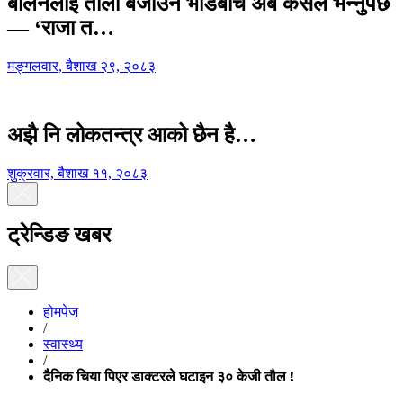
बालेनलाई ताली बजाउने भीडबीच अब कसैले भन्नुपर्छ
— ‘राजा त…
मङ्गलवार, बैशाख २९, २०८३
अझै नि लोकतन्त्र आको छैन है…
शुक्रवार, बैशाख ११, २०८३
ट्रेन्डिङ खबर
होमपेज
/
स्वास्थ्य
/
दैनिक चिया पिएर डाक्टरले घटाइन ३० केजी तौल !