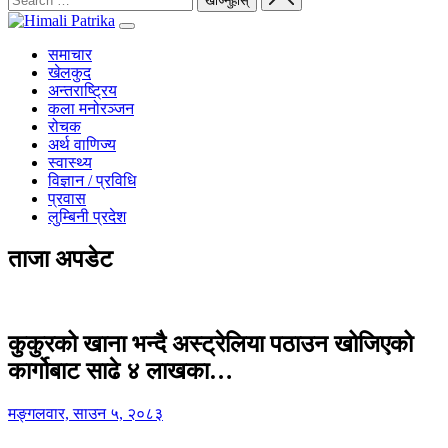
समाचार
खेलकुद
अन्तराष्ट्रिय
कला मनोरञ्जन
रोचक
अर्थ वाणिज्य
स्वास्थ्य
विज्ञान / प्रविधि
प्रवास
लुम्बिनी प्रदेश
ताजा अपडेट
कुकुरको खाना भन्दै अस्ट्रेलिया पठाउन खोजिएको
कार्गोबाट साढे ४ लाखका…
मङ्गलवार, साउन ५, २०८३