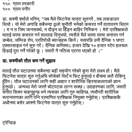
१५० ग्राम तरकारी
१०० ग्राम पनीर
डा. कश्मी शर्माले भनिन्, “जब मैले फिटनेस यात्रा सुरुगरें , तब लकडाउन
थियो। यो मेरो अगाडि सबैभन्दा ठूलो चुनौती भनेको कसरत गर्ने वातावरण थिएन
। म न त जिम जानसक्थे, न दौड्न वा हिँड्न बाहिर निस्किन । मेरो प्रशिक्षकले
मलाई घरमा कसरत गर्न सल्लाह दिनुभयो, त्यसैले मैले घरमा घरमा कसरत गर्न
डम्बेल, जम्पिङ रोप, प्रतिरोधी ब्यान्डहरू किनें। यसपछि उनी दैनिक १ घण्टा
एक्सरसाइज गर्न सुरु गरें। दैनिक कम्तिमा८ हजार देखि १० हजार स्टेप हलचल
हिडाई पुरा गर्ने गरेको छु । यसरी नै नतिजा प्राप्त भएको हो ।”
डा. कश्मीको तौल कम गर्ने सुझाव
मलाई तौल घटाउनमा सबैभन्दा बढी सहयोग गरेको कुरा मेरो लक्ष्य हो। मैले
फिटनेस यात्रा सुरु गर्नुअघि सोचेको थिएँ म फिट हुनुपर्छ र बीचमा कतै रोकिनु
हुँदैन। तौल घटाउनको लागि सही आहार र शारीरिक क्रियाकलापको ज्ञान
हुनुपर्छ। अन्यथा मेरो जस्तै चोटपटक लाग्न सक्छ। उदाहरणका लागि, जसरी
संगीत सिक्न चाहनुहुन्छ भने त्यसका लागि गुरु चाहिन्छ, त्यसैगरी शारीरिक
रूपान्तरणका लागि पनि प्रमाणित प्रशिक्षक नियुक्त गर्नुहोस्। प्रशिक्षककै
अधीनमा बसेर आफ्नो फिटनेस यात्रा सुरु गर्नुहोस्।
ट्रेन्डिङ