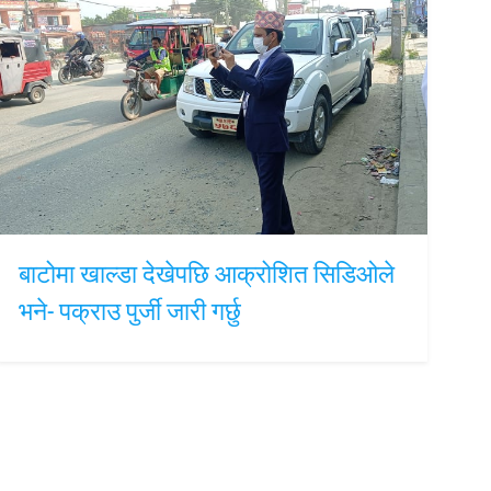
बाटोमा खाल्डा देखेपछि आक्रोशित सिडिओले
भने- पक्राउ पुर्जी जारी गर्छु