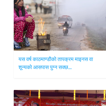
यस वर्ष काठमाण्डाैकाे तापक्रम माइनस वा
शून्यकाे आसपास पुग्न सक्छ…