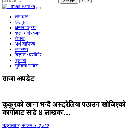
समाचार
खेलकुद
अन्तराष्ट्रिय
कला मनोरञ्जन
रोचक
अर्थ वाणिज्य
स्वास्थ्य
विज्ञान / प्रविधि
प्रवास
लुम्बिनी प्रदेश
ताजा अपडेट
कुकुरको खाना भन्दै अस्ट्रेलिया पठाउन खोजिएको
कार्गोबाट साढे ४ लाखका…
मङ्गलवार, साउन ५, २०८३