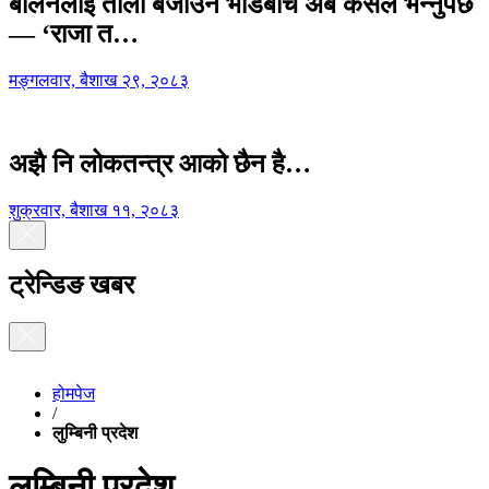
बालेनलाई ताली बजाउने भीडबीच अब कसैले भन्नुपर्छ
— ‘राजा त…
मङ्गलवार, बैशाख २९, २०८३
अझै नि लोकतन्त्र आको छैन है…
शुक्रवार, बैशाख ११, २०८३
ट्रेन्डिङ खबर
होमपेज
/
लुम्बिनी प्रदेश
लुम्बिनी प्रदेश