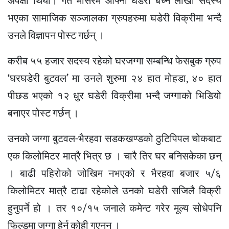
अपेक्षा थियो। गत मंसिरमै आफ्नो घडेरी बेच्न लाखौ सदस्य
भएका सामाजिक सञ्जालका ग्रुपहरुमा घडेरी विक्रीमा भन्दै
उनले विज्ञापन पोस्ट गर्छन् ।
करीब ५५ हजार सदस्य रहेको घरजग्गा सम्बन्धि फेसबुक ग्रुप
‘घरघडेरी बुटवल’ मा उनले शुरुमा २४ हात मोहडा, ४० हात
पीछड भएको १२ धुर घडेरी विक्रीमा भन्दै जग्गाको भिडियो
बनाएर पोस्ट गर्छन् ।
उनको जग्गा बुटवल-भैरहवा सडकखण्डको ठुटिपिपल चोकबाट
एक किलोमिटर मात्रै भित्र छ । चारै तिर घर बनिसकेका छन्
। बाढी पहिरोको जोखिम नभएको र भैरहवा बजार ५/६
किलोमिटर मात्रै टाढा रहेकोले उनको घडेरी सजिलै विक्री
हुनुपर्ने हो । तर १०/१५ जनाले कमेन्ट गरेर मूल्य सोधेपनि
फिल्डमा जग्गा हेर्न कोही गएनन् ।