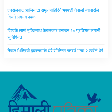
एनसेलबाट आजियाटा समूह बाहिरिने भएपछी नेपाली व्यापारीले
किन्ने लगभग पक्का
विश्वकै लामो मुक्तिनाथ केबलकार बनाउन ८० प्रतिशत लगानी
सुनिश्चित
नेपाल भित्रियो हालसम्मकै धेरै रेमिटेन्स गतवर्ष भन्दा २ खर्बले धेरै