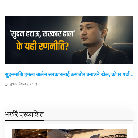
सुदनमाथि हमला बालेन सरकारलाई कमजोर बनाउने खेल, को छ पर्दा…
बुधवार, बैशाख ९, २०८३
भर्खरै प्रकाशित