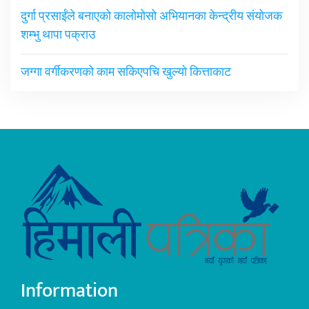
दुर्गा प्रसाईंले बनाएको कालोमोसो अभियानका केन्द्रीय संयोजक
शम्भु थापा पक्राउ
जग्गा वर्गीकरणको काम सकिएपचि खुल्यो कित्ताकाट
Information