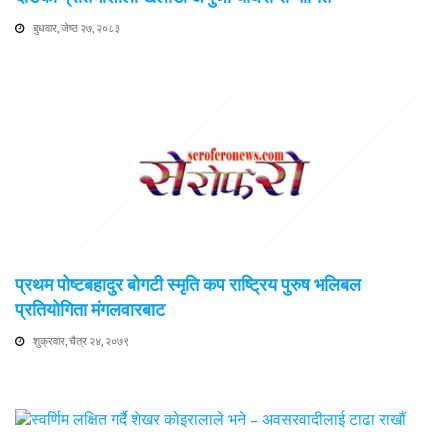
बुधवार, जेष्ठ २७, २०८३
प्रथम पोष्टबहादुर बोगटी स्मृति कप राष्ट्रिय पुरुष भलिबल
प्रतियोगिता मंगलवारबाट
शुक्रवार, चैत्र २४, २०७९