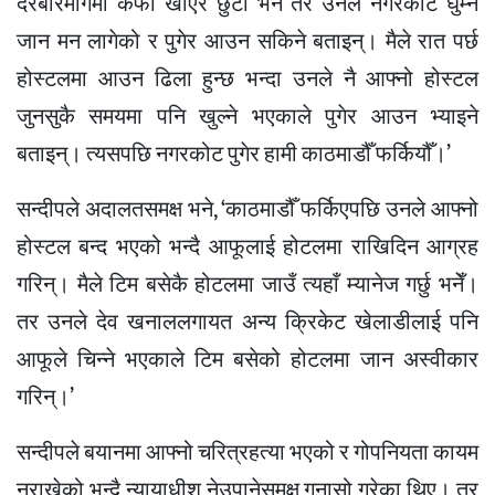
दरबारमार्गमा कफी खाएर छुटौँ भनेँ तर उनले नगरकोट घुम्न
जान मन लागेको र पुगेर आउन सकिने बताइन्। मैले रात पर्छ
होस्टलमा आउन ढिला हुन्छ भन्दा उनले नै आफ्नो होस्टल
जुनसुकै समयमा पनि खुल्ने भएकाले पुगेर आउन भ्याइने
बताइन्। त्यसपछि नगरकोट पुगेर हामी काठमाडौँ फर्कियौँ।’
सन्दीपले अदालतसमक्ष भने, ‘काठमाडौँ फर्किएपछि उनले आफ्नो
होस्टल बन्द भएको भन्दै आफूलाई होटलमा राखिदिन आग्रह
गरिन्। मैले टिम बसेकै होटलमा जाउँ त्यहाँ म्यानेज गर्छु भनेँ।
तर उनले देव खनाललगायत अन्य क्रिकेट खेलाडीलाई पनि
आफूले चिन्ने भएकाले टिम बसेको होटलमा जान अस्वीकार
गरिन्।’
सन्दीपले बयानमा आफ्नो चरित्रहत्या भएको र गोपनियता कायम
नराखेको भन्दै न्यायाधीश नेउपानेसमक्ष गुनासो गरेका थिए। तर