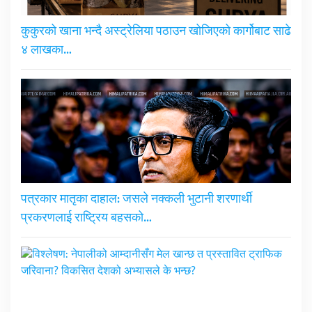
कुकुरको खाना भन्दै अस्ट्रेलिया पठाउन खोजिएको कार्गोबाट साढे
४ लाखका…
पत्रकार मातृका दाहाल: जसले नक्कली भुटानी शरणार्थी
प्रकरणलाई राष्ट्रिय बहसको…