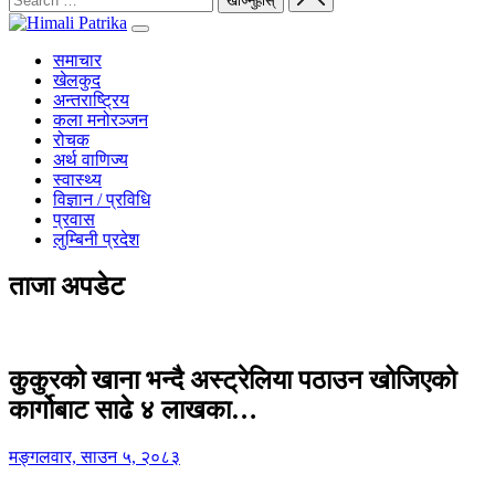
समाचार
खेलकुद
अन्तराष्ट्रिय
कला मनोरञ्जन
रोचक
अर्थ वाणिज्य
स्वास्थ्य
विज्ञान / प्रविधि
प्रवास
लुम्बिनी प्रदेश
ताजा अपडेट
कुकुरको खाना भन्दै अस्ट्रेलिया पठाउन खोजिएको
कार्गोबाट साढे ४ लाखका…
मङ्गलवार, साउन ५, २०८३