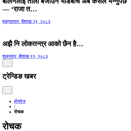
बालेनलाई ताली बजाउने भीडबीच अब कसैले भन्नुपर्छ
— ‘राजा त…
मङ्गलवार, बैशाख २९, २०८३
अझै नि लोकतन्त्र आको छैन है…
शुक्रवार, बैशाख ११, २०८३
ट्रेन्डिङ खबर
होमपेज
/
रोचक
रोचक